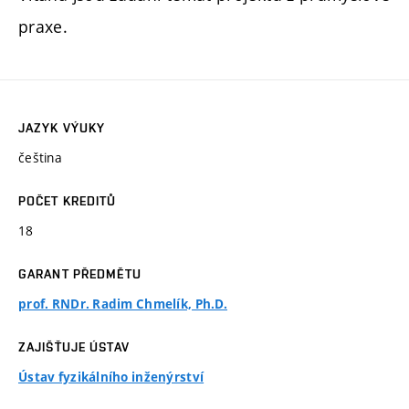
praxe.
JAZYK VÝUKY
čeština
POČET KREDITŮ
18
GARANT PŘEDMĚTU
prof. RNDr. Radim Chmelík, Ph.D.
ZAJIŠŤUJE ÚSTAV
Ústav fyzikálního inženýrství