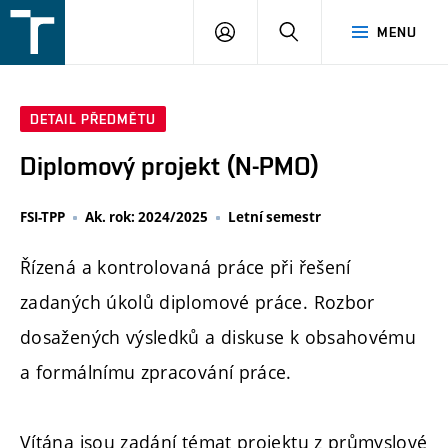
FSI
PŘIHLÁŠENÍ
HLEDAT
MENU
VUT
v
Brně
DETAIL PŘEDMĚTU
Diplomový projekt (N-PMO)
FSI-TPP
Ak. rok: 2024/2025
Letní semestr
Řízená a kontrolovaná práce při řešení
zadaných úkolů diplomové práce. Rozbor
dosažených výsledků a diskuse k obsahovému
a formálnímu zpracování práce.
Vítána jsou zadání témat projektu z průmyslové