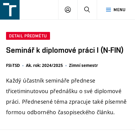
FSI
PŘIHLÁŠENÍ
HLEDAT
MENU
VUT
v
Brně
DETAIL PŘEDMĚTU
Seminář k diplomové práci I (N-FIN)
FSI-TSD
Ak. rok: 2024/2025
Zimní semestr
Každý účastník semináře přednese
třicetiminutovou přednášku o své diplomové
práci. Přednesené téma zpracuje také písemně
formou odborného časopiseckého článku.