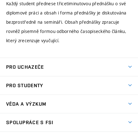
Každý student přednese třicetiminutovou přednášku o své
diplomové práci a obsah i forma přednášky je diskutována
bezprostředně na semináři. Obsah přednášky zpracuje
rovněž písemně formou odborného časopiseckého článku,
který zrecenzuje vyučující.
PRO UCHAZEČE
Studuj strojní inženýrství
PRO STUDENTY
Nabídka studia
Předměty
Ambasadoři studia
VĚDA A VÝZKUM
Studijní programy
Přijímačky
Věda a výzkum na FSI
Studijní předpisy
SPOLUPRÁCE S FSI
Zápisy
Úspěchy výzkumu
Časový plán studia
Často kladené dotazy
Firemní spolupráce