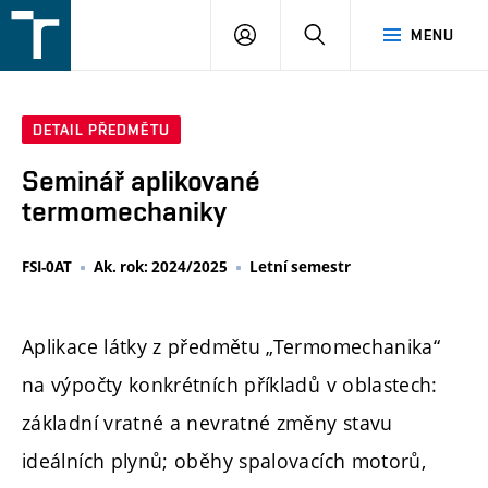
FSI
PŘIHLÁŠENÍ
HLEDAT
MENU
VUT
v
Brně
DETAIL PŘEDMĚTU
Seminář aplikované
termomechaniky
FSI-0AT
Ak. rok: 2024/2025
Letní semestr
Aplikace látky z předmětu „Termomechanika“
na výpočty konkrétních příkladů v oblastech:
základní vratné a nevratné změny stavu
ideálních plynů; oběhy spalovacích motorů,