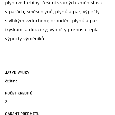
plynové turbíny; řešení vratných změn stavu
v parách; směsi plynů, plynů a par, výpočty
s vlhkým vzduchem; proudění plynů a par
tryskami a difuzory; výpočty přenosu tepla,
výpočty výměníků.
JAZYK VÝUKY
čeština
POČET KREDITŮ
2
GARANT PŘEDMĚTU