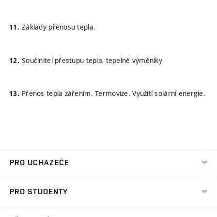
Základy přenosu tepla.
Součinitel přestupu tepla, tepelné výměníky
Přenos tepla zářením. Termovize. Využití solární energie.
PRO UCHAZEČE
Studuj strojní inženýrství
PRO STUDENTY
Nabídka studia
Předměty
Ambasadoři studia