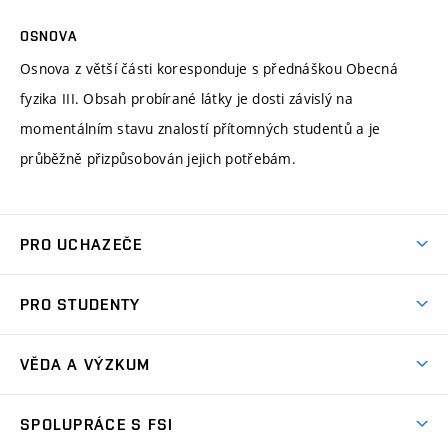
OSNOVA
Osnova z větší části koresponduje s přednáškou Obecná
fyzika III. Obsah probírané látky je dosti závislý na
momentálním stavu znalostí přítomných studentů a je
průběžně přizpůsobován jejich potřebám.
PRO UCHAZEČE
Studuj strojní inženýrství
PRO STUDENTY
Nabídka studia
Předměty
Ambasadoři studia
VĚDA A VÝZKUM
Studijní programy
Přijímačky
Věda a výzkum na FSI
Studijní předpisy
SPOLUPRÁCE S FSI
Zápisy
Úspěchy výzkumu