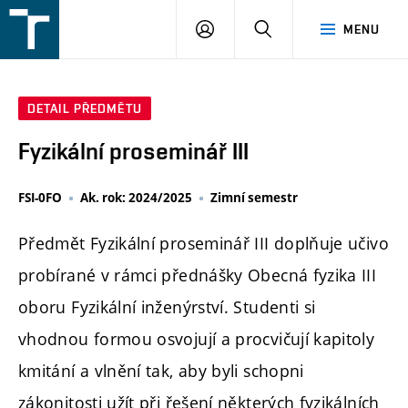
FSI
PŘIHLÁŠENÍ
HLEDAT
MENU
VUT
v
Brně
DETAIL PŘEDMĚTU
Fyzikální proseminář III
FSI-0FO
Ak. rok: 2024/2025
Zimní semestr
Předmět Fyzikální proseminář III doplňuje učivo
probírané v rámci přednášky Obecná fyzika III
oboru Fyzikální inženýrství. Studenti si
vhodnou formou osvojují a procvičují kapitoly
kmitání a vlnění tak, aby byli schopni
zákonitosti užít při řešení některých fyzikálních