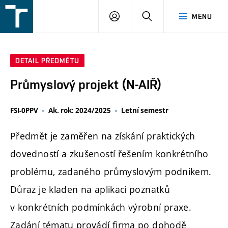
FSI
PŘIHLÁŠENÍ
HLEDAT
MENU
VUT
v
Brně
DETAIL PŘEDMĚTU
Průmyslový projekt (N-AIŘ)
FSI-0PPV
Ak. rok: 2024/2025
Letní semestr
Předmět je zaměřen na získání praktických
dovedností a zkušeností řešením konkrétního
problému, zadaného průmyslovým podnikem.
Důraz je kladen na aplikaci poznatků
v konkrétních podmínkách výrobní praxe.
Zadání tématu provádí firma po dohodě