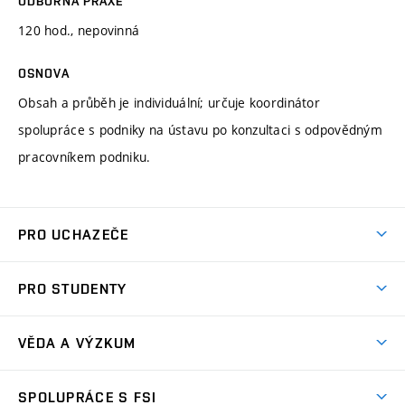
ODBORNÁ PRAXE
120 hod., nepovinná
OSNOVA
Obsah a průběh je individuální; určuje koordinátor
spolupráce s podniky na ústavu po konzultaci s odpovědným
pracovníkem podniku.
PRO UCHAZEČE
Studuj strojní inženýrství
PRO STUDENTY
Nabídka studia
Předměty
Ambasadoři studia
VĚDA A VÝZKUM
Studijní programy
Přijímačky
Věda a výzkum na FSI
Studijní předpisy
SPOLUPRÁCE S FSI
Zápisy