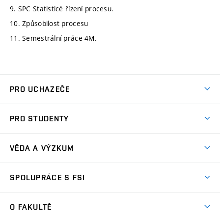
9. SPC Statisticé řízení procesu.
10. Způsobilost procesu
11. Semestrální práce 4M.
PRO UCHAZEČE
Studuj strojní inženýrství
PRO STUDENTY
Nabídka studia
Předměty
Ambasadoři studia
VĚDA A VÝZKUM
Studijní programy
Přijímačky
Věda a výzkum na FSI
Studijní předpisy
SPOLUPRÁCE S FSI
Zápisy
Úspěchy výzkumu
Časový plán studia
Často kladené dotazy
Firemní spolupráce
Oblasti výzkumu
O FAKULTĚ
Pro prváky
Dny otevřených dveří
Partnerství ve výzkumu