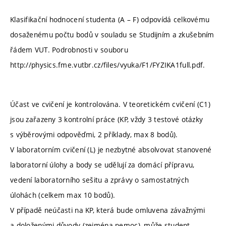
Klasifikační hodnocení studenta (A – F) odpovídá celkovému
dosaženému počtu bodů v souladu se Studijním a zkušebním
řádem VUT. Podrobnosti v souboru
http://physics.fme.vutbr.cz/files/vyuka/F1/FYZIKA1full.pdf.
Účast ve cvičení je kontrolována. V teoretickém cvičení (C1)
jsou zařazeny 3 kontrolní práce (KP, vždy 3 testové otázky
s výběrovými odpověďmi, 2 příklady, max 8 bodů).
V laboratorním cvičení (L) je nezbytné absolvovat stanovené
laboratorní úlohy a body se udělují za domácí přípravu,
vedení laboratorního sešitu a zprávy o samostatných
úlohách (celkem max 10 bodů).
V případě neúčasti na KP, která bude omluvena závažnými
a doloženými důvody (zejména nemoc), může student