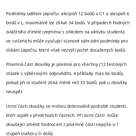
Podmínky udělení zápočtu: alespoň 12 bodů v C1 a alespoň 6
bodů v L, maximálně lze získat 34 bodů. V případech hodných
zvláštního zřetele (zejména s ohledem na aktivitu studenta
ve cvičeních) může vyučující stanovit náhradní podmínky pro
získání zápočtu, které však nezvýší počet dosažených bodů.
Písemná část zkoušky je povinná pro všechny (12 testových
otázek s výběrovými odpověďmi, 4 příklady, max 66 bodů),
pokud při ní student získá méně než 33 bodů, pak u zkoušky
neuspěl.
Ústní části zkoušky se mohou dobrovolně podrobit studenti,
kteří uspěli v předchozích částech. Při ústní části může
zkoušející změnit hodnocení z písemné části nejvýše o 1
stupeň (nahoru či dolů).