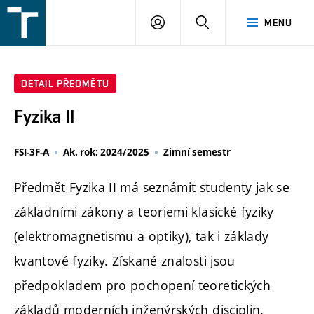
FSI
PŘIHLÁŠENÍ
HLEDAT
MENU
VUT
v
Brně
DETAIL PŘEDMĚTU
Fyzika II
FSI-3F-A
Ak. rok: 2024/2025
Zimní semestr
Předmět Fyzika II má seznámit studenty jak se
základními zákony a teoriemi klasické fyziky
(elektromagnetismu a optiky), tak i základy
kvantové fyziky. Získané znalosti jsou
předpokladem pro pochopení teoretických
základů moderních inženýrských disciplin.