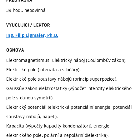
39 hod., nepovinná
VYUČUJÍCÍ / LEKTOR
Ing. Filip Ligmajer, Ph.D.
OSNOVA
Elektromagnetismus. Elektrický náboj (Coulombův zákon).
Elektrické pole (intenzita a siločáry).
Elektrické pole soustavy nábojů (princip superpozice).
Gaussův zákon elektrostatiky (výpočet intenzity elektrického
pole s danou symetrií).
Elektrický potenciál (elektrická potenciální energie, potenciál
soustavy nábojů, napětí).
Kapacita (výpočty kapacity kondenzátorů, energie
elektrického pole, polární a nepolární dielektrika).