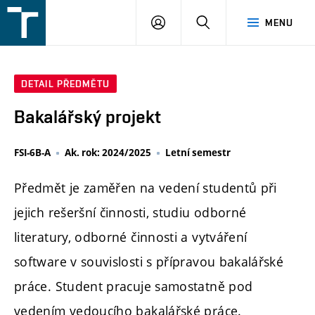
FSI
PŘIHLÁŠENÍ
HLEDAT
MENU
VUT
v
Brně
DETAIL PŘEDMĚTU
Bakalářský projekt
FSI-6B-A
Ak. rok: 2024/2025
Letní semestr
Předmět je zaměřen na vedení studentů při
jejich rešeršní činnosti, studiu odborné
literatury, odborné činnosti a vytváření
software v souvislosti s přípravou bakalářské
práce. Student pracuje samostatně pod
vedením vedoucího bakalářské práce.