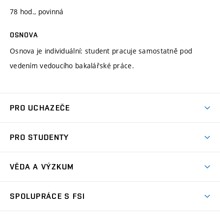
78 hod., povinná
OSNOVA
Osnova je individuální: student pracuje samostatně pod
vedením vedoucího bakalářské práce.
PRO UCHAZEČE
Studuj strojní inženýrství
PRO STUDENTY
Nabídka studia
Předměty
Ambasadoři studia
VĚDA A VÝZKUM
Studijní programy
Přijímačky
Věda a výzkum na FSI
Studijní předpisy
SPOLUPRÁCE S FSI
Zápisy
Úspěchy výzkumu
Časový plán studia
Často kladené dotazy
Firemní spolupráce