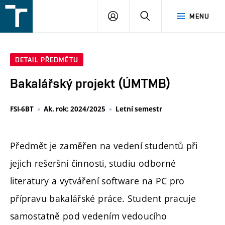
FSI
PŘIHLÁŠENÍ
HLEDAT
MENU
VUT
v
Brně
DETAIL PŘEDMĚTU
Bakalářský projekt (ÚMTMB)
FSI-6BT
Ak. rok: 2024/2025
Letní semestr
Předmět je zaměřen na vedení studentů při
jejich rešeršní činnosti, studiu odborné
literatury a vytváření software na PC pro
přípravu bakalářské práce. Student pracuje
samostatně pod vedením vedoucího