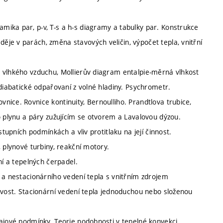
ika par, p-v, T-s a h-s diagramy a tabulky par. Konstrukce
je v parách, změna stavových veličin, výpočet tepla, vnitřní
 vlhkého vzduchu, Mollierův diagram entalpie-měrná vlhkost
adiabatické odpařovaní z volné hladiny. Psychrometr.
ice. Rovnice kontinuity, Bernoulliho. Prandtlova trubice,
o plynu a páry zužujícím se otvorem a Lavalovou dýzou.
stupních podmínkách a vliv protitlaku na její činnost.
 plynové turbiny, reakční motory.
ní a tepelných čerpadel.
 a nestacionárního vedení tepla s vnitřním zdrojem
ivost. Stacionární vedení tepla jednoduchou nebo složenou
rajové podmínky. Teorie podobnosti v tepelné konvekci.