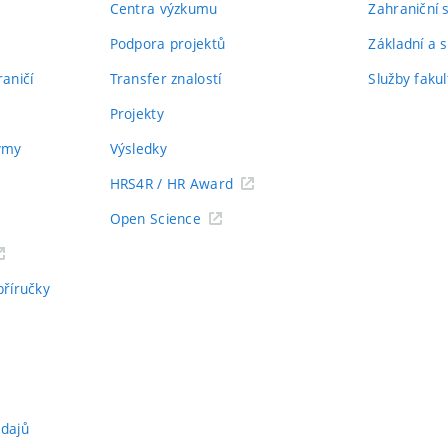
Centra výzkumu
Zahraniční 
Podpora projektů
Základní a s
aničí
Transfer znalostí
Služby fakul
Projekty
týmy
Výsledky
HRS4R / HR Award
Open Science
příručky
údajů