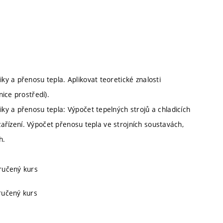
y a přenosu tepla. Aplikovat teoretické znalosti
ice prostředí).
y a přenosu tepla: Výpočet tepelných strojů a chladicích
 zařízení. Výpočet přenosu tepla ve strojních soustavách,
h.
oručený kurs
ručený kurs