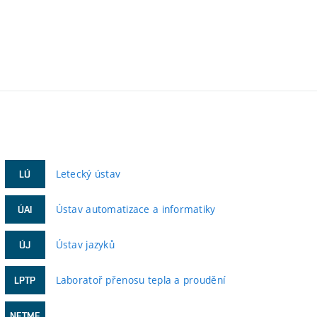
Letecký ústav
LÚ
Ústav automatizace a informatiky
ÚAI
Ústav jazyků
ÚJ
Laboratoř přenosu tepla a proudění
LPTP
NETME