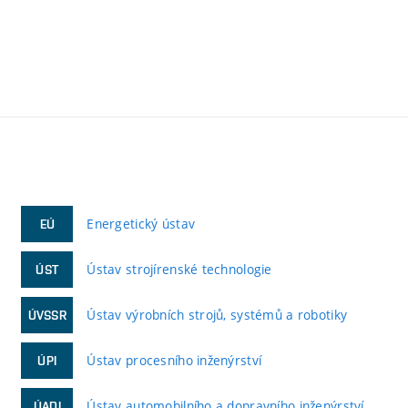
Energetický ústav
EÚ
Ústav strojírenské technologie
ÚST
Ústav výrobních strojů, systémů a robotiky
ÚVSSR
Ústav procesního inženýrství
ÚPI
Ústav automobilního a dopravního inženýrství
ÚADI