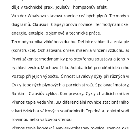
děje v technické praxi. Jouleův Thompsonův efekt.
Van der Waalsova stavová rovnice reálných plynů. Termodynam
diagramů. Clausius -Clapeyronova rovnice. Termodynamické dě
energie, entalpie, objemové a technické práce.
Termodynamika vlhkého vzduchu. Definice vlhkosti a entalpie
(konstrukce). Ochlazování, ohřev, mísení a vlhčení vzduchu, 
První zákon termodynamiky pro otevřenou soustavu a jeho rovn
rychlost zvuku, Machovo číslo. Adiabatické proudění ideálníh
Postup při jejich výpočtu. Činnost Lavalovy dýzy při různých v
Cykly tepelných plynových a parních strojů. Spalovací motory,
Rankin – Clausiův cyklus. Kompresory. Cykly chladicích zaříze
Přenos tepla vedením. 3D diferenciální rovnice stacionárního
v kartézkých a válcových souřadniccíh Tepelná a teplotní vod
rovinnou nebo válcovou stěnou.
Přenos tepla konvekcí. Navier-Stokesovy rovnice, rovnice ok