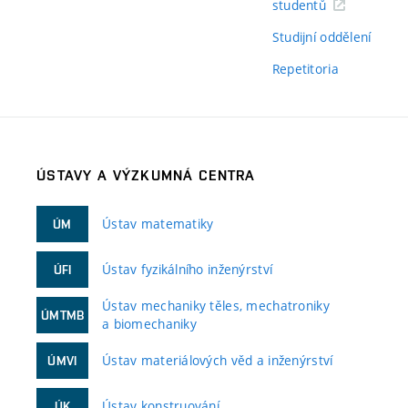
studentů
Studijní oddělení
Repetitoria
ÚSTAVY A VÝZKUMNÁ CENTRA
Ústav matematiky
ÚM
Ústav fyzikálního inženýrství
ÚFI
Ústav mechaniky těles, mechatroniky
ÚMTMB
a biomechaniky
Ústav materiálových věd a inženýrství
ÚMVI
Ústav konstruování
ÚK