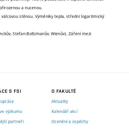
i přirozenou a nucenou.
 válcovou stěnou. Výměníky tepla, střední logaritmický
lanckův, Stefan-Boltzmanův, Wienův). Záření mezi
CE S FSI
O FAKULTĚ
lupráce
Aktuality
 ve výzkumu
Kalendář akcí
jší partneři
Ocenění a úspěchy