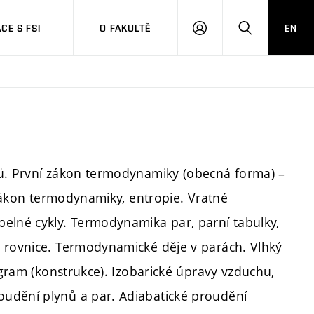
CE S FSI
O FAKULTĚ
EN
PŘIHLÁŠENÍ
HLEDAT
nů. První zákon termodynamiky (obecná forma) –
 zákon termodynamiky, entropie. Vratné
elné cykly. Termodynamika par, parní tabulky,
a rovnice. Termodynamické děje v parách. Vlhký
iagram (konstrukce). Izobarické úpravy vzduchu,
udění plynů a par. Adiabatické proudění