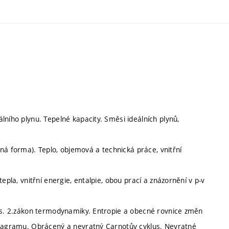
lního plynu. Tepelné kapacity. Směsi ideálních plynů,
 forma). Teplo, objemová a technická práce, vnitřní
epla, vnitřní energie, entalpie, obou prací a znázornění v p-v
lus. 2.zákon termodynamiky. Entropie a obecné rovnice změn
 diagramu. Obrácený a nevratný Carnotův cyklus. Nevratné