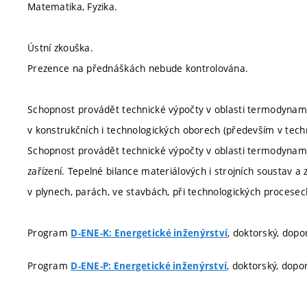
Matematika, Fyzika.
Ústní zkouška.
Prezence na přednáškách nebude kontrolována.
Schopnost provádět technické výpočty v oblasti termodynamik
v konstrukčních i technologických oborech (především v techn
Schopnost provádět technické výpočty v oblasti termodynamik
zařízení. Tepelné bilance materiálových i strojních soustav a
v plynech, parách, ve stavbách, při technologických procesec
Program
, doktorský, dop
D-ENE-K: Energetické inženýrství
Program
, doktorský, dopo
D-ENE-P: Energetické inženýrství