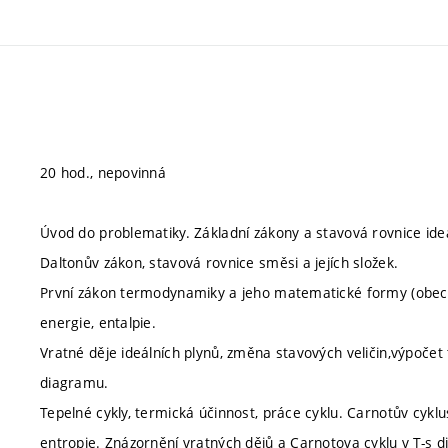
20 hod., nepovinná
Úvod do problematiky. Základní zákony a stavová rovnice ideá
Daltonův zákon, stavová rovnice směsi a jejích složek.
První zákon termodynamiky a jeho matematické formy (obecná
energie, entalpie.
Vratné děje ideálních plynů, změna stavových veličin,výpočet t
diagramu.
Tepelné cykly, termická účinnost, práce cyklu. Carnotův cyk
entropie. Znázornění vratných dějů a Carnotova cyklu v T-s