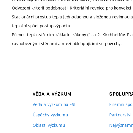
Odvození kriterii podobnosti. Kriteriální rovnice pro konvekc
Stacionární prostup tepla jednoduchou a složenou rovinnou a
teplotní spád, postup výpočtu.
Přenos tepla zářením-základní zákony (1. a 2. Kirchhoffův, P
rovnoběžnými stěnami a mezi obklopujícími se povrchy.
VĚDA A VÝZKUM
SPOLUPRÁ
Věda a výzkum na FSI
Firemní spo
Úspěchy výzkumu
Partnerství
Oblasti výzkumu
Nejvýznamně