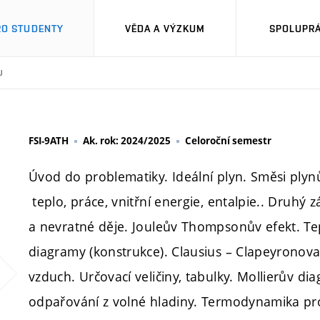
RO STUDENTY
VĚDA A VÝZKUM
SPOLUPRÁ
U
FSI-9ATH
Ak. rok: 2024/2025
Celoroční semestr
Úvod do problematiky. Ideální plyn. Směsi ply
teplo, práce, vnitřní energie, entalpie.. Druhý
a nevratné děje. Jouleův Thompsonův efekt. Tep
diagramy (konstrukce). Clausius – Clapeyronov
vzduch. Určovací veličiny, tabulky. Mollierův d
odpařování z volné hladiny. Termodynamika pro