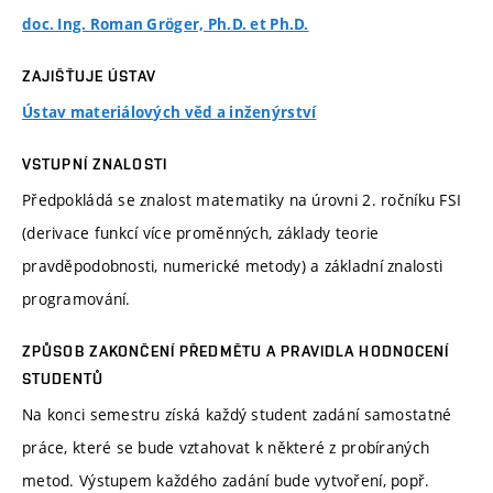
doc. Ing. Roman Gröger, Ph.D. et Ph.D.
ZAJIŠŤUJE ÚSTAV
Ústav materiálových věd a inženýrství
VSTUPNÍ ZNALOSTI
Předpokládá se znalost matematiky na úrovni 2. ročníku FSI
(derivace funkcí více proměnných, základy teorie
pravděpodobnosti, numerické metody) a základní znalosti
programování.
ZPŮSOB ZAKONČENÍ PŘEDMĚTU A PRAVIDLA HODNOCENÍ
STUDENTŮ
Na konci semestru získá každý student zadání samostatné
práce, které se bude vztahovat k některé z probíraných
metod. Výstupem každého zadání bude vytvoření, popř.