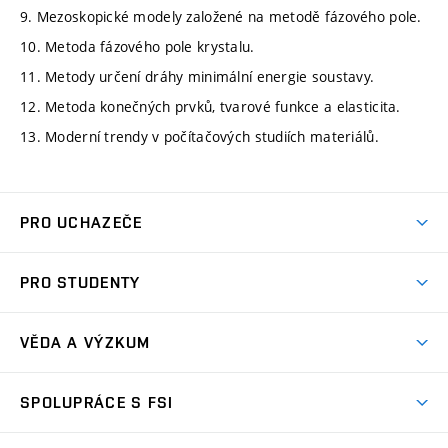
9. Mezoskopické modely založené na metodě fázového pole.
10. Metoda fázového pole krystalu.
11. Metody určení dráhy minimální energie soustavy.
12. Metoda konečných prvků, tvarové funkce a elasticita.
13. Moderní trendy v počítačových studiích materiálů.
PRO UCHAZEČE
Studuj strojní inženýrství
PRO STUDENTY
Nabídka studia
Předměty
Ambasadoři studia
VĚDA A VÝZKUM
Studijní programy
Přijímačky
Věda a výzkum na FSI
Studijní předpisy
SPOLUPRÁCE S FSI
Zápisy
Úspěchy výzkumu
Časový plán studia
Často kladené dotazy
Firemní spolupráce