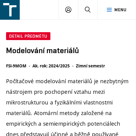
FSI
PŘIHLÁŠENÍ
HLEDAT
MENU
VUT
v
Brně
DETAIL PŘEDMĚTU
Modelování materiálů
FSI-9MOM
Ak. rok: 2024/2025
Zimní semestr
Počítačové modelování materiálů je nezbytným
nástrojem pro pochopení vztahu mezi
mikrostrukturou a fyzikálními vlastnostmi
materiálů. Atomární metody založené na
empirických a semiempirických potenciálech
dnes představují účinné a běžně používané