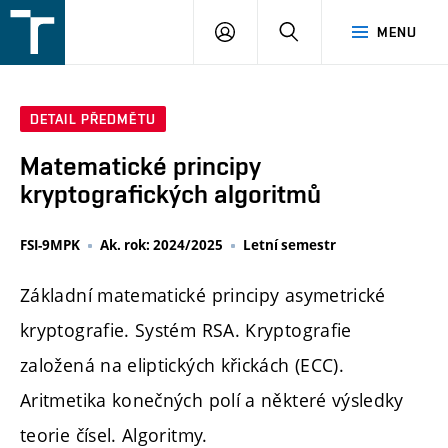
FSI
PŘIHLÁŠENÍ
HLEDAT
MENU
VUT
v
Brně
DETAIL PŘEDMĚTU
Matematické principy
kryptografických algoritmů
FSI-9MPK
Ak. rok: 2024/2025
Letní semestr
Základní matematické principy asymetrické
kryptografie. Systém RSA. Kryptografie
založená na eliptických křickách (ECC).
Aritmetika konečných polí a některé výsledky
teorie čísel. Algoritmy.