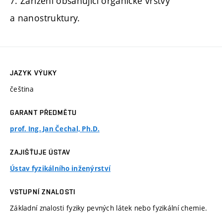
7. Zařízení obsahující organické vrstvy
a nanostruktury.
JAZYK VÝUKY
čeština
GARANT PŘEDMĚTU
prof. Ing. Jan Čechal, Ph.D.
ZAJIŠŤUJE ÚSTAV
Ústav fyzikálního inženýrství
VSTUPNÍ ZNALOSTI
Základní znalosti fyziky pevných látek nebo fyzikální chemie.