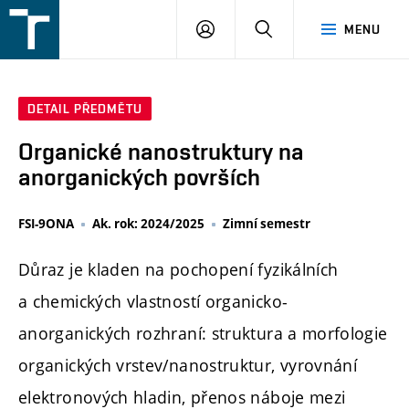
FSI
PŘIHLÁŠENÍ
HLEDAT
MENU
VUT
v
Brně
DETAIL PŘEDMĚTU
Organické nanostruktury na
anorganických površích
FSI-9ONA
Ak. rok: 2024/2025
Zimní semestr
Důraz je kladen na pochopení fyzikálních
a chemických vlastností organicko-
anorganických rozhraní: struktura a morfologie
organických vrstev/nanostruktur, vyrovnání
elektronových hladin, přenos náboje mezi