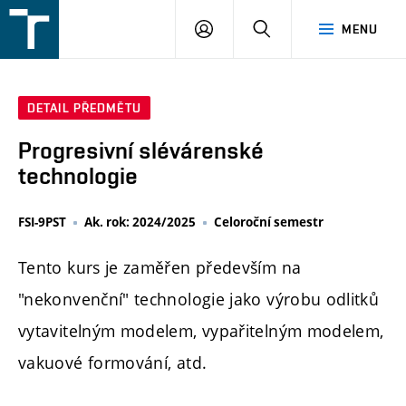
FSI
PŘIHLÁŠENÍ
HLEDAT
MENU
VUT
v
Brně
DETAIL PŘEDMĚTU
Progresivní slévárenské
technologie
FSI-9PST
Ak. rok: 2024/2025
Celoroční semestr
Tento kurs je zaměřen především na
"nekonvenční" technologie jako výrobu odlitků
vytavitelným modelem, vypařitelným modelem,
vakuové formování, atd.