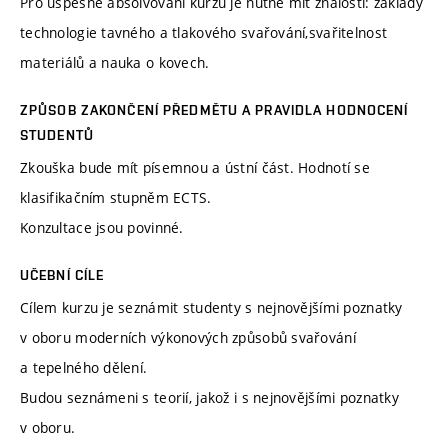
Pro úspěšné absolvování kurzu je nutné mít znalosti: základy
technologie tavného a tlakového svařování,svařitelnost
materiálů a nauka o kovech.
ZPŮSOB ZAKONČENÍ PŘEDMĚTU A PRAVIDLA HODNOCENÍ
STUDENTŮ
Zkouška bude mít písemnou a ústní část. Hodnotí se
klasifikačním stupněm ECTS.
Konzultace jsou povinné.
UČEBNÍ CÍLE
Cílem kurzu je seznámit studenty s nejnovějšími poznatky
v oboru moderních výkonových způsobů svařování
a tepelného dělení.
Budou seznámeni s teorií, jakož i s nejnovějšími poznatky
v oboru.