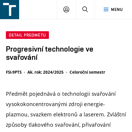
FSI
PŘIHLÁŠENÍ
HLEDAT
MENU
VUT
v
Brně
DETAIL PŘEDMĚTU
Progresivní technologie ve
svařování
FSI-9PTS
Ak. rok: 2024/2025
Celoroční semestr
Předmět pojednává o technologii svařování
vysokokoncentrovanými zdroji energie-
plazmou, svazkem elektronů a laserem. Zvláštní
způsoby tlakového svařování, přivařování