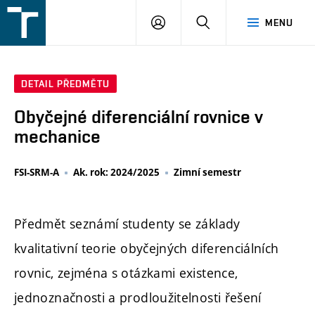
FSI
PŘIHLÁŠENÍ
HLEDAT
MENU
VUT
v
Brně
DETAIL PŘEDMĚTU
Obyčejné diferenciální rovnice v
mechanice
FSI-SRM-A
Ak. rok: 2024/2025
Zimní semestr
Předmět seznámí studenty se základy
kvalitativní teorie obyčejných diferenciálních
rovnic, zejména s otázkami existence,
jednoznačnosti a prodloužitelnosti řešení