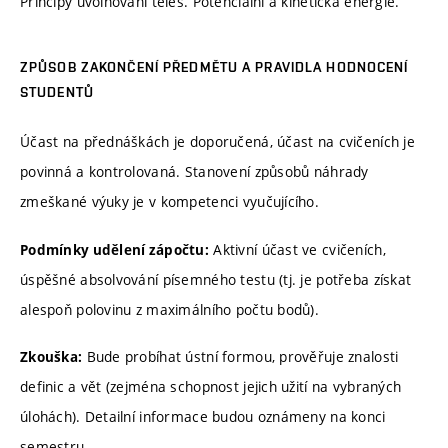
Principy uvolňování těles. Potenciální a kinetická energie.
ZPŮSOB ZAKONČENÍ PŘEDMĚTU A PRAVIDLA HODNOCENÍ
STUDENTŮ
Účast na přednáškách je doporučená, účast na cvičeních je
povinná a kontrolovaná. Stanovení způsobů náhrady
zmeškané výuky je v kompetenci vyučujícího.
Aktivní účast ve cvičeních,
Podmínky udělení zápočtu:
úspěšné absolvování písemného testu (tj. je potřeba získat
alespoň polovinu z maximálního počtu bodů).
Bude probíhat ústní formou, prověřuje znalosti
Zkouška:
definic a vět (zejména schopnost jejich užití na vybraných
úlohách). Detailní informace budou oznámeny na konci
semestru.