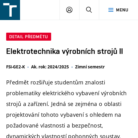
FSI
PŘIHLÁŠENÍ
HLEDAT
MENU
VUT
v
Brně
DETAIL PŘEDMĚTU
Elektrotechnika výrobních strojů II
FSI-GE2-K
Ak. rok: 2024/2025
Zimní semestr
Předmět rozšiřuje studentům znalosti
problematiky elektrického vybavení výrobních
strojů a zařízení. Jedná se zejména o oblasti
projektování tohoto vybavení s ohledem na
požadované vlastnosti a bezpečnost,
dynamických vlastností pohonných soustav,