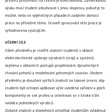
přičemž přítomnost na cvičení je kontrolována. Zameškanou
výuku musí student absolvovat s jinou skupinou, pokud je to
možné, nebo ve výjimečných případech zadáním domácí
práce na příslušné téma. Úroveň zpracování této práce je
vyhodnocena vyučujícím.
UČEBNÍ CÍLE
Cílem předmětu je rozšířit znalosti studentů v oblasti
elektrotechnické výzbroje výrobních strojů a systémů
zejména v oblastech postupů projektování, dynamických
chování pohonů a modelování pohonných soustav. Úkolem
předmětu je dosažení vyšších znalostí na takové úrovni, aby
studenti byli schopni aplikovat výše uvedená zařízení a jejich
komponenty ve své profesi a orientovat se v široké tržní
nabídce jednotlivých výrobců.
Získané znalosti a dovednosti umožňují studentům zvládnout