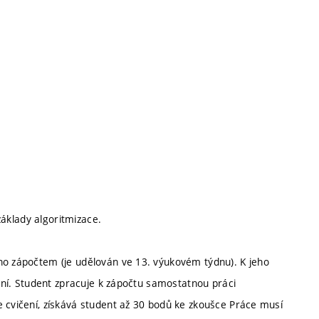
 základy algoritmizace.
no zápočtem (je udělován ve 13. výukovém týdnu). K jeho
čení. Student zpracuje k zápočtu samostatnou práci
e cvičení, získává student až 30 bodů ke zkoušce Práce musí