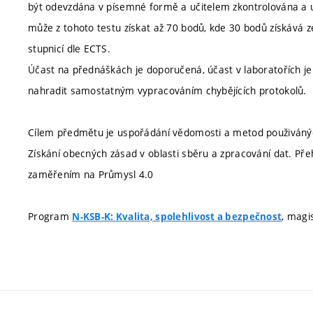
být odevzdána v písemné formě a učitelem zkontrolována a 
může z tohoto testu získat až 70 bodů, kde 30 bodů získává ze
stupnicí dle ECTS.
Účast na přednáškách je doporučená, účast v laboratořích je
nahradit samostatným vypracováním chybějících protokolů.
Cílem předmětu je uspořádání vědomosti a metod použivánýc
Získání obecných zásad v oblasti sběru a zpracování dat. Př
zaměřením na Průmysl 4.0
Program
, magi
N-KSB-K: Kvalita, spolehlivost a bezpečnost