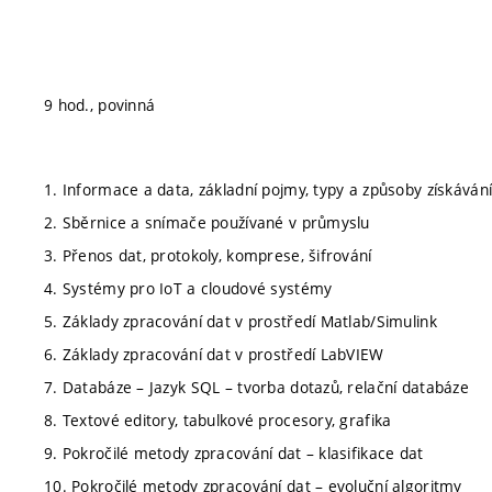
9 hod., povinná
1. Informace a data, základní pojmy, typy a způsoby získávání
2. Sběrnice a snímače používané v průmyslu
3. Přenos dat, protokoly, komprese, šifrování
4. Systémy pro IoT a cloudové systémy
5. Základy zpracování dat v prostředí Matlab/Simulink
6. Základy zpracování dat v prostředí LabVIEW
7. Databáze – Jazyk SQL – tvorba dotazů, relační databáze
8. Textové editory, tabulkové procesory, grafika
9. Pokročilé metody zpracování dat – klasifikace dat
10. Pokročilé metody zpracování dat – evoluční algoritmy