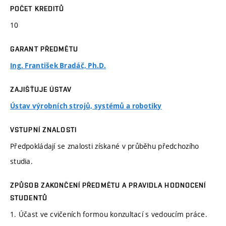
POČET KREDITŮ
10
GARANT PŘEDMĚTU
Ing. František Bradáč, Ph.D.
ZAJIŠŤUJE ÚSTAV
Ústav výrobních strojů, systémů a robotiky
VSTUPNÍ ZNALOSTI
Předpokládají se znalosti získané v průběhu předchozího
studia.
ZPŮSOB ZAKONČENÍ PŘEDMĚTU A PRAVIDLA HODNOCENÍ
STUDENTŮ
1. Účast ve cvičeních formou konzultací s vedoucím práce.