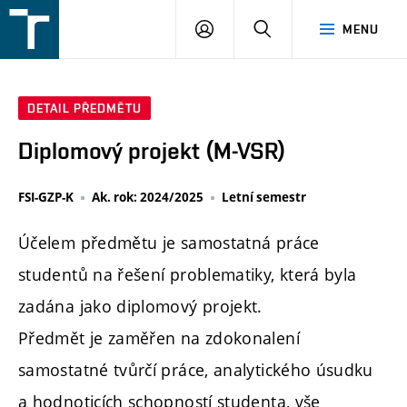
FSI
PŘIHLÁŠENÍ
HLEDAT
MENU
VUT
v
Brně
DETAIL PŘEDMĚTU
Diplomový projekt (M-VSR)
FSI-GZP-K
Ak. rok: 2024/2025
Letní semestr
Účelem předmětu je samostatná práce
studentů na řešení problematiky, která byla
zadána jako diplomový projekt.
Předmět je zaměřen na zdokonalení
samostatné tvůrčí práce, analytického úsudku
a hodnoticích schopností studenta, vše