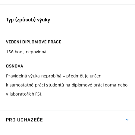
Typ (způsob) výuky
VEDENÍ DIPLOMOVÉ PRÁCE
156 hod., nepovinná
OSNOVA
Pravidelná výuka neprobíhá – předmět je určen
k samostatné práci studentů na diplomové práci doma nebo
v laboratořích FSI.
PRO UCHAZEČE
Studuj strojní inženýrství