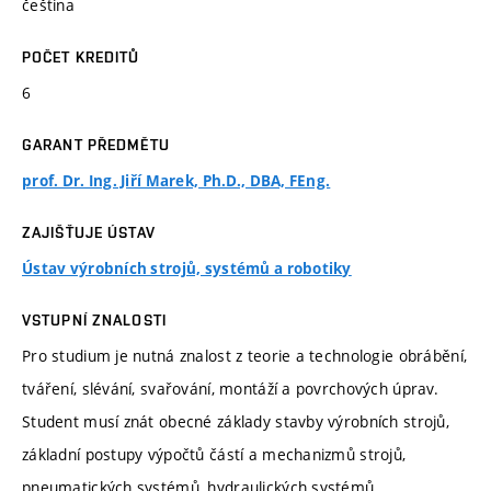
čeština
POČET KREDITŮ
6
GARANT PŘEDMĚTU
prof. Dr. Ing. Jiří Marek, Ph.D., DBA, FEng.
ZAJIŠŤUJE ÚSTAV
Ústav výrobních strojů, systémů a robotiky
VSTUPNÍ ZNALOSTI
Pro studium je nutná znalost z teorie a technologie obrábění,
tváření, slévání, svařování, montáží a povrchových úprav.
Student musí znát obecné základy stavby výrobních strojů,
základní postupy výpočtů částí a mechanizmů strojů,
pneumatických systémů, hydraulických systémů