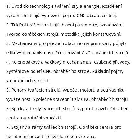
1. Úvod do technologie tváření, síly a energie. Rozdělení
výrobních strojů, vymezení pojmu CNC obráběcí stroj.
2. Třídění tvářecích strojů, hlavní parametry, označování.
Tvorba obráběcích strojů, metodika jejich konstruování.
3. Mechanismy pro převod rotačního na přímočarý pohyb
(klikový mechanismus). Provozování CNC obráběcích strojů.
4. Kolenopákový a vačkový mechanismus, ozubené převody.
Systémové pojetí CNC obráběcího stroje. Základní pojmy
v obráběcích strojích.
5. Pohony tvářecích strojů, výpočet motoru a setrvačníku,
využitelnost. Společné stavební uzly CNC obráběcích strojů.
6. Spojky a brzdy tvářecích strojů, výpočet, návrh. Obráběcí
centra na rotační součásti.
7. Stojany a rámy tvářecích strojů. Obráběcí centra pro
nerotační součásti se svislou osou vřetena.