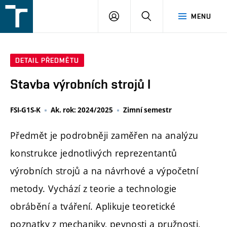
FSI
PŘIHLÁŠENÍ
HLEDAT
MENU
VUT
v
Brně
DETAIL PŘEDMĚTU
Stavba výrobních strojů I
FSI-G1S-K
Ak. rok: 2024/2025
Zimní semestr
Předmět je podrobněji zaměřen na analýzu
konstrukce jednotlivých reprezentantů
výrobních strojů a na návrhové a výpočetní
metody. Vychází z teorie a technologie
obrábění a tváření. Aplikuje teoretické
poznatky z mechaniky, pevnosti a pružnosti,