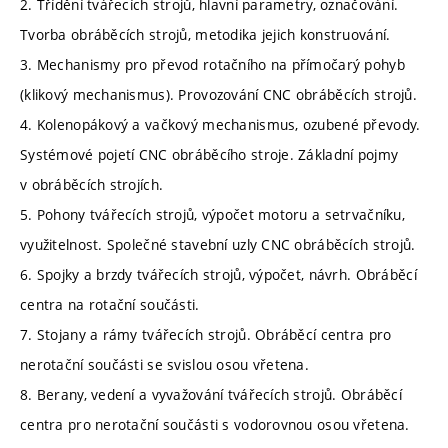
2. Třídění tvářecích strojů, hlavní parametry, označování.
Tvorba obráběcích strojů, metodika jejich konstruování.
3. Mechanismy pro převod rotačního na přímočarý pohyb
(klikový mechanismus). Provozování CNC obráběcích strojů.
4. Kolenopákový a vačkový mechanismus, ozubené převody.
Systémové pojetí CNC obráběcího stroje. Základní pojmy
v obráběcích strojích.
5. Pohony tvářecích strojů, výpočet motoru a setrvačníku,
využitelnost. Společné stavební uzly CNC obráběcích strojů.
6. Spojky a brzdy tvářecích strojů, výpočet, návrh. Obráběcí
centra na rotační součásti.
7. Stojany a rámy tvářecích strojů. Obráběcí centra pro
nerotační součásti se svislou osou vřetena.
8. Berany, vedení a vyvažování tvářecích strojů. Obráběcí
centra pro nerotační součásti s vodorovnou osou vřetena.