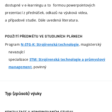
dostupné v e-learningu a to formou powerpointových
prezentací z přednášek, odkazů na výuková videa,
a případové studie. Dále uvedená literatura.
POUŽITÍ PŘEDMĚTU VE STUDIJNÍCH PLÁNECH
Program
, magisterský
N-STG-K: Strojírenská technologie
navazující
specializace
STM: Strojírenská technologie a průmyslový
, povinný
management
Typ (způsob) výuky
KONZULTACE V KOMBINOVANÉM STUDIU