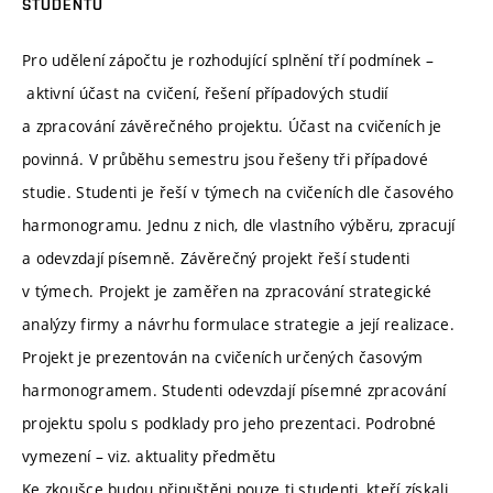
STUDENTŮ
Pro udělení zápočtu je rozhodující splnění tří podmínek –
aktivní účast na cvičení, řešení případových studií
a zpracování závěrečného projektu. Účast na cvičeních je
povinná. V průběhu semestru jsou řešeny tři případové
studie. Studenti je řeší v týmech na cvičeních dle časového
harmonogramu. Jednu z nich, dle vlastního výběru, zpracují
a odevzdají písemně. Závěrečný projekt řeší studenti
v týmech. Projekt je zaměřen na zpracování strategické
analýzy firmy a návrhu formulace strategie a její realizace.
Projekt je prezentován na cvičeních určených časovým
harmonogramem. Studenti odevzdají písemné zpracování
projektu spolu s podklady pro jeho prezentaci. Podrobné
vymezení – viz. aktuality předmětu
Ke zkoušce budou připuštěni pouze ti studenti, kteří získali