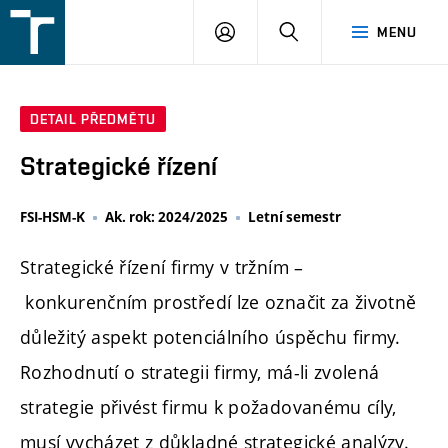
FSI
PŘIHLÁŠENÍ
HLEDAT
MENU
VUT
v
Brně
DETAIL PŘEDMĚTU
Strategické řízení
FSI-HSM-K
Ak. rok: 2024/2025
Letní semestr
Strategické řízení firmy v tržním –
konkurenčním prostředí lze označit za životně
důležitý aspekt potenciálního úspěchu firmy.
Rozhodnutí o strategii firmy, má-li zvolená
strategie přivést firmu k požadovanému cíly,
musí vycházet z důkladné strategické analýzy.