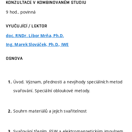
KONZULTACE V KOMBINOVANÉM STUDIU
9 hod., povinná
VYUČUJÍCÍ / LEKTOR
doc. RNDr. Libor Mrňa, Ph.D.
Ing. Marek Slováček, Ph.D., IWE
OSNOVA
Úvod. Význam, přednosti a nevýhody speciálních metod
svařování. Speciální obloukové metody.
Souhrn materiálů a jejich svařitelnost
Svařování třením, FSW a elektromagnetickým impulzem