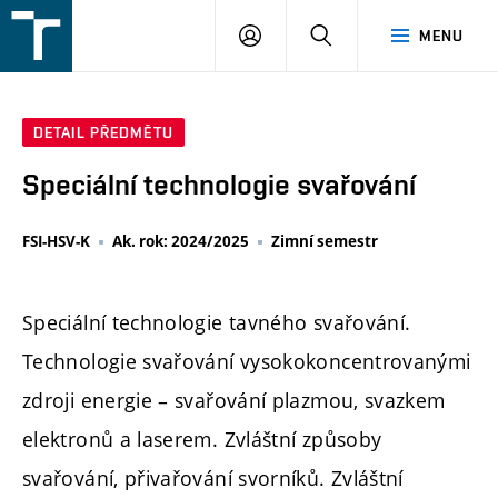
FSI
PŘIHLÁŠENÍ
HLEDAT
MENU
VUT
v
Brně
DETAIL PŘEDMĚTU
Speciální technologie svařování
FSI-HSV-K
Ak. rok: 2024/2025
Zimní semestr
Speciální technologie tavného svařování.
Technologie svařování vysokokoncentrovanými
zdroji energie – svařování plazmou, svazkem
elektronů a laserem. Zvláštní způsoby
svařování, přivařování svorníků. Zvláštní