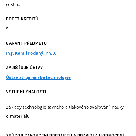
čeština
POČET KREDITŮ
5
GARANT PŘEDMĚTU
Ing. Kamil Podaný, Ph.D.
ZAJIŠŤUJE ÚSTAV
Ústav strojírenské technologie
VSTUPNÍ ZNALOSTI
Základy technologie tavného a tlakového svařování, nauky
o materiálu.
ZPŮSOB ZAKONČENÍ PŘEDMĚTU A PRAVIDLA HODNOCENÍ