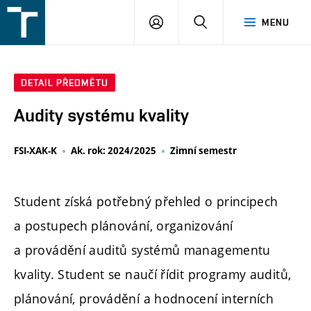
FSI
PŘIHLÁŠENÍ
HLEDAT
MENU
VUT
v
Brně
DETAIL PŘEDMĚTU
Audity systému kvality
FSI-XAK-K
Ak. rok: 2024/2025
Zimní semestr
Student získá potřebný přehled o principech
a postupech plánování, organizování
a provádění auditů systémů managementu
kvality. Student se naučí řídit programy auditů,
plánování, provádění a hodnocení interních