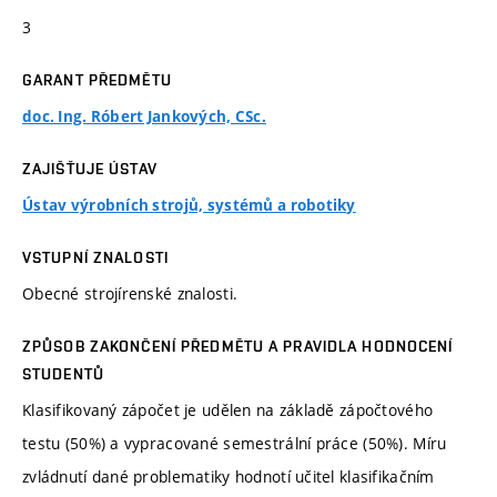
3
GARANT PŘEDMĚTU
doc. Ing. Róbert Jankových, CSc.
ZAJIŠŤUJE ÚSTAV
Ústav výrobních strojů, systémů a robotiky
VSTUPNÍ ZNALOSTI
Obecné strojírenské znalosti.
ZPŮSOB ZAKONČENÍ PŘEDMĚTU A PRAVIDLA HODNOCENÍ
STUDENTŮ
Klasifikovaný zápočet je udělen na základě zápočtového
testu (50%) a vypracované semestrální práce (50%). Míru
zvládnutí dané problematiky hodnotí učitel klasifikačním