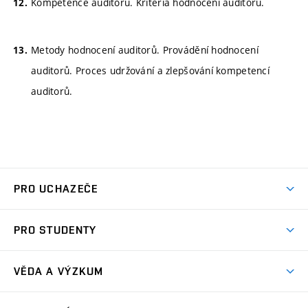
Kompetence auditorů. Kritéria hodnocení auditorů.
Metody hodnocení auditorů. Provádění hodnocení
auditorů. Proces udržování a zlepšování kompetencí
auditorů.
PRO UCHAZEČE
Studuj strojní inženýrství
PRO STUDENTY
Nabídka studia
Předměty
Ambasadoři studia
VĚDA A VÝZKUM
Studijní programy
Přijímačky
Věda a výzkum na FSI
Studijní předpisy