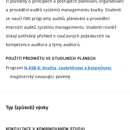
si poznatky o principech a postupech plánování, organizování
a provádění auditů systémů managementu kvality. Studenti
se naučí řídit programy auditů, plánování a provádění
interních auditů systému managementu. Studenti rovněž
získají potřebný přehled o současných požadavcích na
kompetence auditora a týmy auditorů.
POUŽITÍ PŘEDMĚTU VE STUDIJNÍCH PLÁNECH
Program
,
N-KSB-K: Kvalita, spolehlivost a bezpečnost
magisterský navazující, povinný
Typ (způsob) výuky
KONZULTACE V KOMBINOVANÉM STUDIU