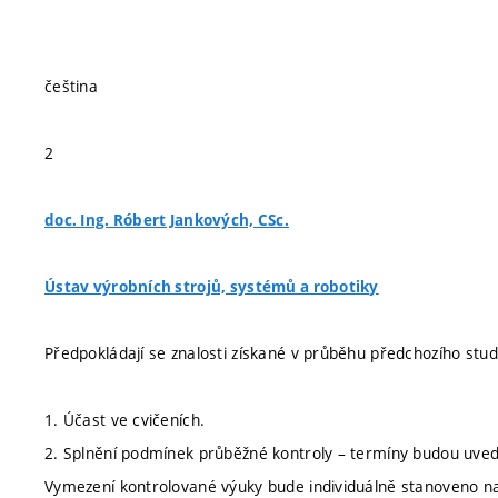
čeština
2
doc. Ing. Róbert Jankových, CSc.
Ústav výrobních strojů, systémů a robotiky
Předpokládají se znalosti získané v průběhu předchozího stud
1. Účast ve cvičeních.
2. Splnění podmínek průběžné kontroly – termíny budou uved
Vymezení kontrolované výuky bude individuálně stanoveno 