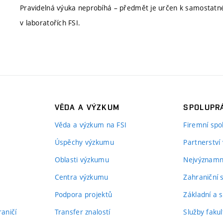
Pravidelná výuka neprobíhá – předmět je určen k samostatn
v laboratořích FSI.
VĚDA A VÝZKUM
SPOLUPRÁ
Věda a výzkum na FSI
Firemní spo
Úspěchy výzkumu
Partnerství
Oblasti výzkumu
Nejvýznamně
Centra výzkumu
Zahraniční 
Podpora projektů
Základní a s
aničí
Transfer znalostí
Služby fakul