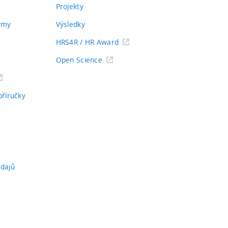
Projekty
týmy
Výsledky
HRS4R / HR Award
Open Science
příručky
údajů