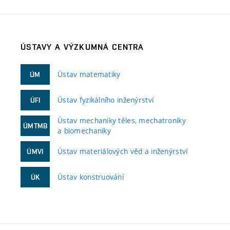
ÚSTAVY A VÝZKUMNÁ CENTRA
Ústav matematiky
ÚM
Ústav fyzikálního inženýrství
ÚFI
Ústav mechaniky těles, mechatroniky
ÚMTMB
a biomechaniky
Ústav materiálových věd a inženýrství
ÚMVI
Ústav konstruování
ÚK