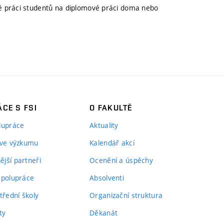
é práci studentů na diplomové práci doma nebo
CE S FSI
O FAKULTĚ
lupráce
Aktuality
 ve výzkumu
Kalendář akcí
jší partneři
Ocenění a úspěchy
spolupráce
Absolventi
třední školy
Organizační struktura
ty
Děkanát