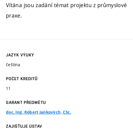
Vítána jsou zadání témat projektu z průmyslové
praxe.
JAZYK VÝUKY
čeština
POČET KREDITŮ
11
GARANT PŘEDMĚTU
doc. Ing. Róbert Jankových, CSc.
ZAJIŠŤUJE ÚSTAV