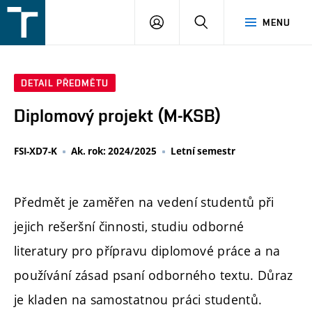
FSI
PŘIHLÁŠENÍ
HLEDAT
MENU
VUT
v
Brně
DETAIL PŘEDMĚTU
Diplomový projekt (M-KSB)
FSI-XD7-K
Ak. rok: 2024/2025
Letní semestr
Předmět je zaměřen na vedení studentů při
jejich rešeršní činnosti, studiu odborné
literatury pro přípravu diplomové práce a na
používání zásad psaní odborného textu. Důraz
je kladen na samostatnou práci studentů.