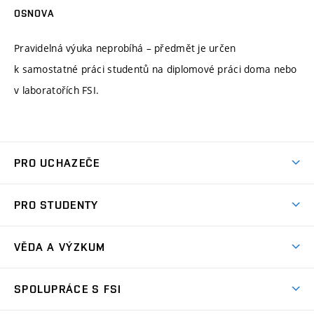
OSNOVA
Pravidelná výuka neprobíhá – předmět je určen
k samostatné práci studentů na diplomové práci doma nebo
v laboratořích FSI.
PRO UCHAZEČE
Studuj strojní inženýrství
PRO STUDENTY
Nabídka studia
Předměty
Ambasadoři studia
VĚDA A VÝZKUM
Studijní programy
Přijímačky
Věda a výzkum na FSI
Studijní předpisy
SPOLUPRÁCE S FSI
Zápisy
Úspěchy výzkumu
Časový plán studia