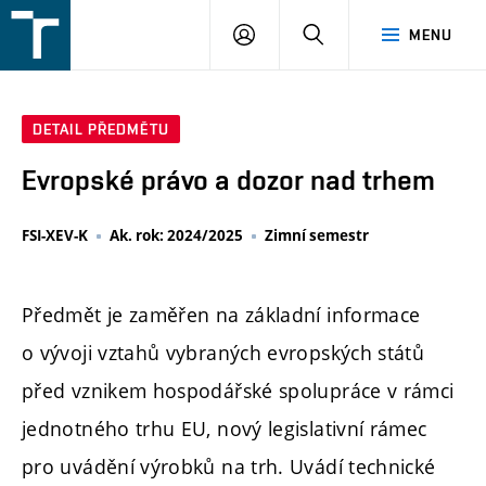
FSI
PŘIHLÁŠENÍ
HLEDAT
MENU
VUT
v
Brně
DETAIL PŘEDMĚTU
Evropské právo a dozor nad trhem
FSI-XEV-K
Ak. rok: 2024/2025
Zimní semestr
Předmět je zaměřen na základní informace
o vývoji vztahů vybraných evropských států
před vznikem hospodářské spolupráce v rámci
jednotného trhu EU, nový legislativní rámec
pro uvádění výrobků na trh. Uvádí technické