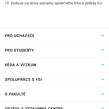
13. Diskuse na téma významu společného trhu a politiky EU.
PRO UCHAZEČE
Studuj strojní inženýrství
PRO STUDENTY
Nabídka studia
Předměty
Ambasadoři studia
VĚDA A VÝZKUM
Studijní programy
Přijímačky
Věda a výzkum na FSI
Studijní předpisy
SPOLUPRÁCE S FSI
Zápisy
Úspěchy výzkumu
Časový plán studia
Často kladené dotazy
Firemní spolupráce
Oblasti výzkumu
O FAKULTĚ
Pro prváky
Dny otevřených dveří
Partnerství ve výzkumu
Centra výzkumu
Studium a stáže v zahraničí
Aktuality
Mobilní aplikace
Nejvýznamnější partneři
ÚSTAVY A VÝZKUMNÁ CENTRA