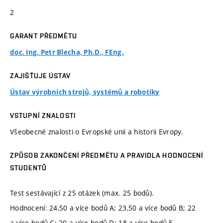
2
GARANT PŘEDMĚTU
doc. Ing. Petr Blecha, Ph.D., FEng.
ZAJIŠŤUJE ÚSTAV
Ústav výrobních strojů, systémů a robotiky
VSTUPNÍ ZNALOSTI
Všeobecné znalosti o Evropské unii a historii Evropy.
ZPŮSOB ZAKONČENÍ PŘEDMĚTU A PRAVIDLA HODNOCENÍ
STUDENTŮ
Test sestávající z 25 otázek (max. 25 bodů).
Hodnocení: 24,50 a více bodů A; 23,50 a více bodů B; 22
a více bodů C; 20 a více bodů D; 18 a více bodů E