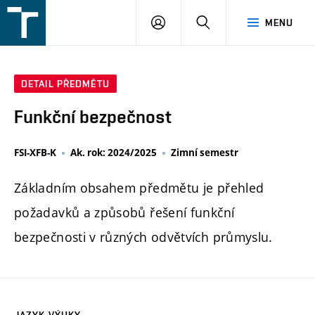
FSI
PŘIHLÁŠENÍ
HLEDAT
MENU
VUT
v
Brně
DETAIL PŘEDMĚTU
Funkční bezpečnost
FSI-XFB-K
Ak. rok: 2024/2025
Zimní semestr
Základním obsahem předmětu je přehled
požadavků a způsobů řešení funkční
bezpečnosti v různých odvětvích průmyslu.