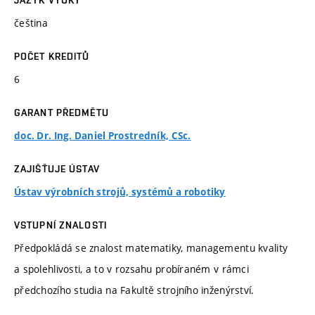
JAZYK VÝUKY
čeština
POČET KREDITŮ
6
GARANT PŘEDMĚTU
doc. Dr. Ing. Daniel Prostredník, CSc.
ZAJIŠŤUJE ÚSTAV
Ústav výrobních strojů, systémů a robotiky
VSTUPNÍ ZNALOSTI
Předpokládá se znalost matematiky, managementu kvality
a spolehlivosti, a to v rozsahu probíraném v rámci
předchozího studia na Fakultě strojního inženýrství.