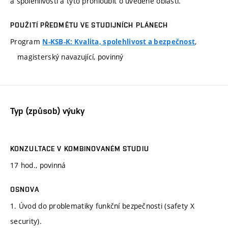
a spolehlivosti a tyto prohloubit o uvedené oblasti.
POUŽITÍ PŘEDMĚTU VE STUDIJNÍCH PLÁNECH
Program
,
N-KSB-K: Kvalita, spolehlivost a bezpečnost
magisterský navazující, povinný
Typ (způsob) výuky
KONZULTACE V KOMBINOVANÉM STUDIU
17 hod., povinná
OSNOVA
1. Úvod do problematiky funkční bezpečnosti (safety X
security).