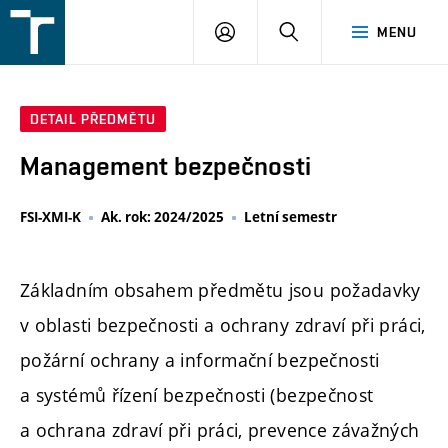
FSI
PŘIHLÁŠENÍ
HLEDAT
MENU
VUT
v
Brně
DETAIL PŘEDMĚTU
Management bezpečnosti
FSI-XMI-K
Ak. rok: 2024/2025
Letní semestr
Základním obsahem předmětu jsou požadavky
v oblasti bezpečnosti a ochrany zdraví při práci,
požární ochrany a informační bezpečnosti
a systémů řízení bezpečnosti (bezpečnost
a ochrana zdraví při práci, prevence závažných