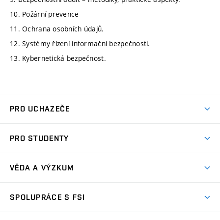
10. Požární prevence
11. Ochrana osobních údajů.
12. Systémy řízení informační bezpečnosti.
13. Kybernetická bezpečnost.
PRO UCHAZEČE
Studuj strojní inženýrství
PRO STUDENTY
Nabídka studia
Předměty
Ambasadoři studia
VĚDA A VÝZKUM
Studijní programy
Přijímačky
Věda a výzkum na FSI
Studijní předpisy
SPOLUPRÁCE S FSI
Zápisy
Úspěchy výzkumu
Časový plán studia
Často kladené dotazy
Firemní spolupráce