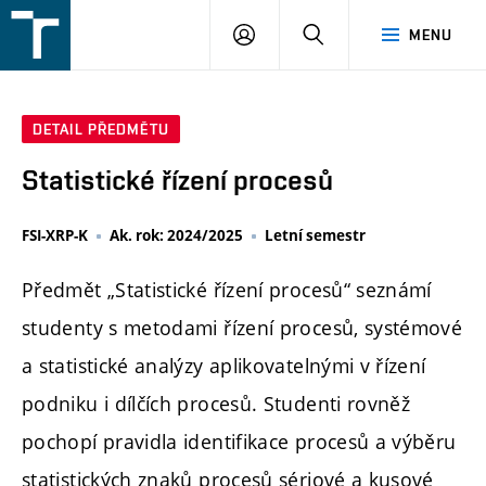
FSI
PŘIHLÁŠENÍ
HLEDAT
MENU
VUT
v
Brně
DETAIL PŘEDMĚTU
Statistické řízení procesů
FSI-XRP-K
Ak. rok: 2024/2025
Letní semestr
Předmět „Statistické řízení procesů“ seznámí
studenty s metodami řízení procesů, systémové
a statistické analýzy aplikovatelnými v řízení
podniku i dílčích procesů. Studenti rovněž
pochopí pravidla identifikace procesů a výběru
statistických znaků procesů sériové a kusové