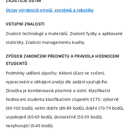
ZAJIŠŤUJE ÚSTAV
Ústav výrobních strojů, systémů a robotiky
VSTUPNÍ ZNALOSTI
Znalosti technologií a materiálů. Znalosti fyziky a aplikované
statistiky. Znalosti managementu kvality.
ZPŮSOB ZAKONČENÍ PŘEDMĚTU A PRAVIDLA HODNOCENÍ
STUDENTŮ
Podmínky udělení zápočtu: Aktivní účast ve cvičení,
vypracování a obhájení analýz dle zadání vyučujícího.
Zkouška je kombinovaná písemná a ústní. Klasifikační
hodnocení studenta klasifikačním stupněm ECTS: výborně
(90-100 bodů), velmi dobře (80-89 bodů), dobře (70-79 bodů),
uspokojivě (60-69 bodů), dostatečně (50-59 bodů),
nevyhovující (0-49 bodů).