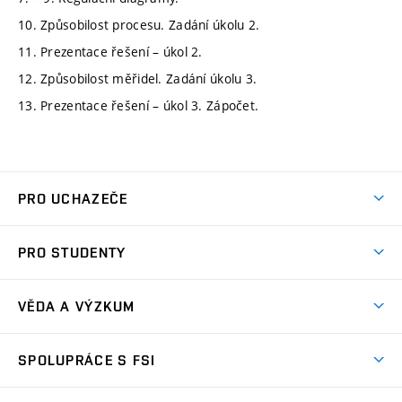
10. Způsobilost procesu. Zadání úkolu 2.
11. Prezentace řešení – úkol 2.
12. Způsobilost měřidel. Zadání úkolu 3.
13. Prezentace řešení – úkol 3. Zápočet.
PRO UCHAZEČE
Studuj strojní inženýrství
PRO STUDENTY
Nabídka studia
Předměty
Ambasadoři studia
VĚDA A VÝZKUM
Studijní programy
Přijímačky
Věda a výzkum na FSI
Studijní předpisy
SPOLUPRÁCE S FSI
Zápisy
Úspěchy výzkumu
Časový plán studia
Často kladené dotazy
Firemní spolupráce