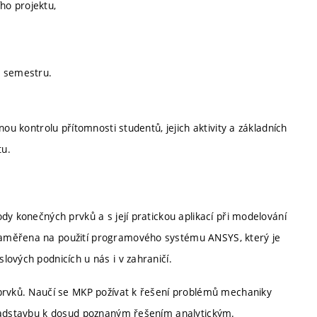
ho projektu,
u semestru.
ou kontrolu přítomnosti studentů, jejich aktivity a základních
tu.
dy konečných prvků a s její pratickou aplikací při modelování
zaměřena na použití programového systému ANSYS, který je
ových podnicích u nás i v zahraničí.
 prvků. Naučí se MKP požívat k řešení problémů mechaniky
 nadstavbu k dosud poznaným řešením analytickým.