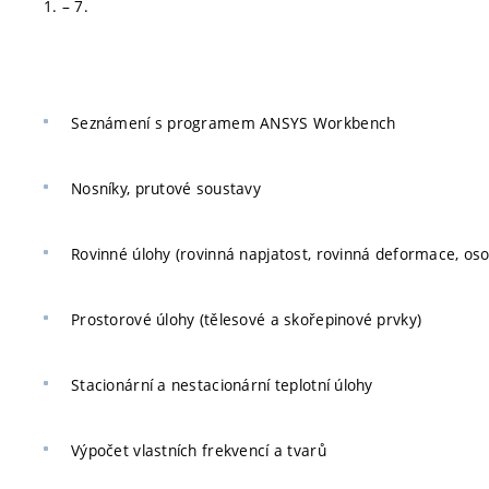
1. – 7.
Seznámení s programem ANSYS Workbench
Nosníky, prutové soustavy
Rovinné úlohy (rovinná napjatost, rovinná deformace, os
Prostorové úlohy (tělesové a skořepinové prvky)
Stacionární a nestacionární teplotní úlohy
Výpočet vlastních frekvencí a tvarů