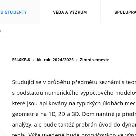
RO STUDENTY
VĚDA A VÝZKUM
SPOLUPRÁ
U
FSI-6KP-K
Ak. rok: 2024/2025
Zimní semestr
Studující se v průběhu předmětu seznámí s teo
s podstatou numerického výpočtového modelová
které jsou aplikovány na typických úlohách mec
geometrie na 1D, 2D a 3D. Dominantně je předmě
analýzy, ale bude taktéž probrán úvod do dynam
tepla. Výše uvedené bude procvičováno ve vý