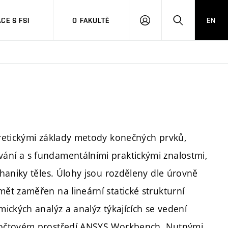
CE S FSI
O FAKULTĚ
EN
PŘIHLÁŠENÍ
HLEDAT
retickými základy metody konečných prvků,
ní a s fundamentálními praktickými znalostmi,
haniky těles. Úlohy jsou rozděleny dle úrovně
t zaměřen na lineární statické strukturní
ických analýz a analýz týkajících se vedení
počtovém prostředí ANSYS Workbench. Nutnými