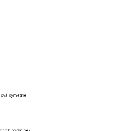
sová symetrie
jových podmínek