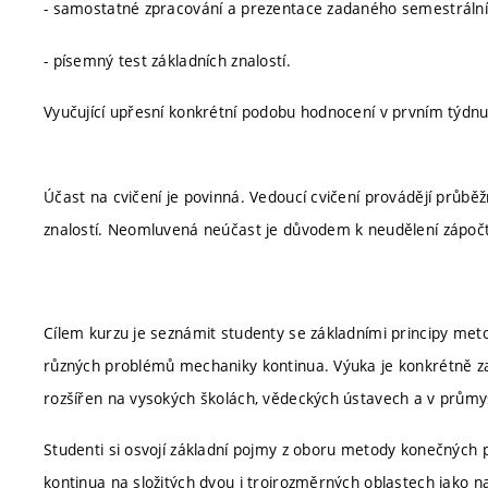
- samostatné zpracování a prezentace zadaného semestrální
- písemný test základních znalostí.
Vyučující upřesní konkrétní podobu hodnocení v prvním týdn
Účast na cvičení je povinná. Vedoucí cvičení provádějí průběžn
znalostí. Neomluvená neúčast je důvodem k neudělení zápoč
Cílem kurzu je seznámit studenty se základními principy meto
různých problémů mechaniky kontinua. Výuka je konkrétně 
rozšířen na vysokých školách, vědeckých ústavech a v průmysl
Studenti si osvojí základní pojmy z oboru metody konečných
kontinua na složitých dvou i trojrozměrných oblastech jako