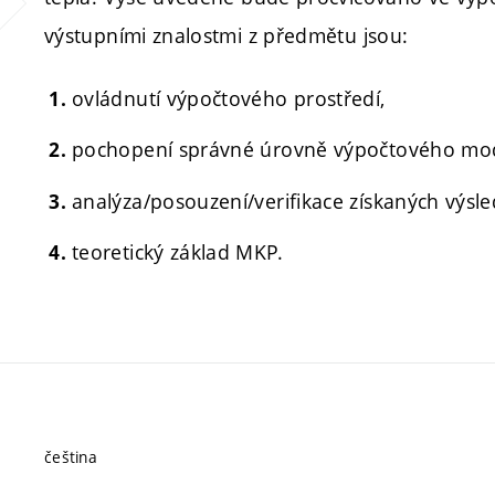
výstupními znalostmi z předmětu jsou:
ovládnutí výpočtového prostředí,
pochopení správné úrovně výpočtového model
analýza/posouzení/verifikace získaných výsle
teoretický základ MKP.
čeština