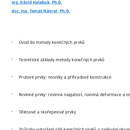
Ing. Dávid Halabuk, Ph.D.
doc. Ing. Tomáš Návrat, Ph.D.
Úvod do metody konečných prvků
Teoretické základy metody konečných prvků
Prutové prvky: nosníky a příhradové konstrukce
Rovinné prvky: rovinná napjatost, rovinná deformace a o
Tělesové a skořepinové prvky
Způsoby vytvoření sítě konečných prvků a zadávání okra