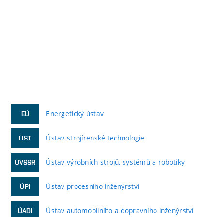
Energetický ústav
EÚ
Ústav strojírenské technologie
ÚST
Ústav výrobních strojů, systémů a robotiky
ÚVSSR
Ústav procesního inženýrství
ÚPI
Ústav automobilního a dopravního inženýrství
ÚADI