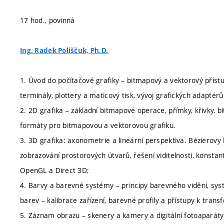
17 hod., povinná
Ing. Radek Poliščuk, Ph.D.
1. Úvod do počítačové grafiky – bitmapový a vektorový přístu
terminály, plottery a maticový tisk, vývoj grafických adaptérů
2. 2D grafika – základní bitmapové operace, přímky, křivky, 
formáty pro bitmapovou a vektorovou grafiku.
3. 3D grafika: axonometrie a lineární perspektiva. Bézierovy 
zobrazování prostorových útvarů, řešení viditelnosti, konsta
OpenGL a Direct 3D;
4. Barvy a barevné systémy – principy barevného vidění, sys
barev – kalibrace zařízení, barevné profily a přístupy k tra
5. Záznam obrazu – skenery a kamery a digitální fotoaparáty.