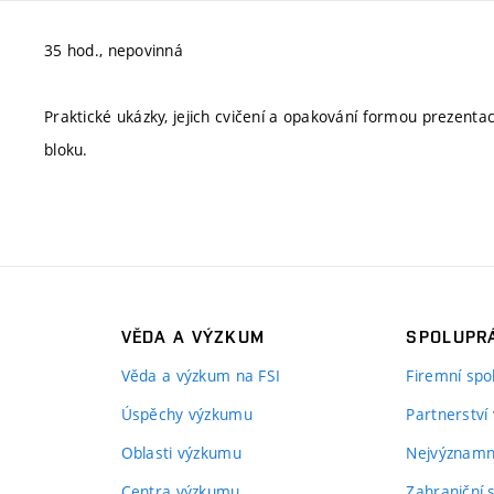
35 hod., nepovinná
Praktické ukázky, jejich cvičení a opakování formou prezent
bloku.
VĚDA A VÝZKUM
SPOLUPRÁ
Věda a výzkum na FSI
Firemní spo
Úspěchy výzkumu
Partnerství
Oblasti výzkumu
Nejvýznamně
Centra výzkumu
Zahraniční 