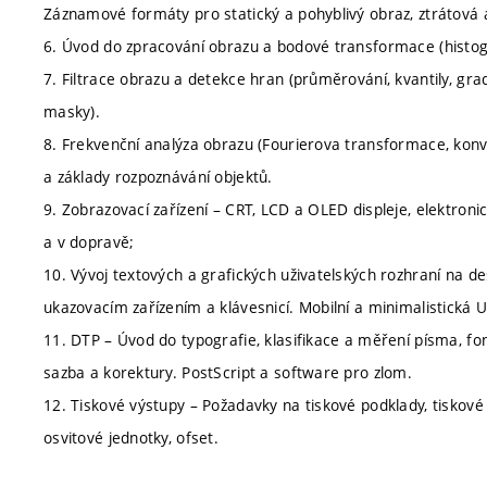
Záznamové formáty pro statický a pohyblivý obraz, ztrátová
6. Úvod do zpracování obrazu a bodové transformace (histo
7. Filtrace obrazu a detekce hran (průměrování, kvantily, gr
masky).
8. Frekvenční analýza obrazu (Fourierova transformace, kon
a základy rozpoznávání objektů.
9. Zobrazovací zařízení – CRT, LCD a OLED displeje, elektroni
a v dopravě;
10. Vývoj textových a grafických uživatelských rozhraní na d
ukazovacím zařízením a klávesnicí. Mobilní a minimalistická 
11. DTP – Úvod do typografie, klasifikace a měření písma, font
sazba a korektury. PostScript a software pro zlom.
12. Tiskové výstupy – Požadavky na tiskové podklady, tiskové
osvitové jednotky, ofset.