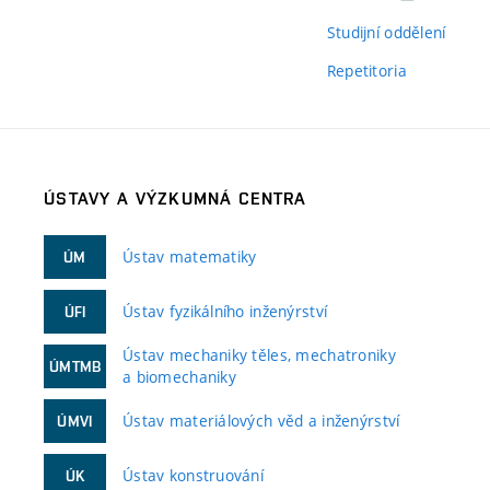
Studijní oddělení
Repetitoria
ÚSTAVY A VÝZKUMNÁ CENTRA
Ústav matematiky
ÚM
Ústav fyzikálního inženýrství
ÚFI
Ústav mechaniky těles, mechatroniky
ÚMTMB
a biomechaniky
Ústav materiálových věd a inženýrství
ÚMVI
Ústav konstruování
ÚK