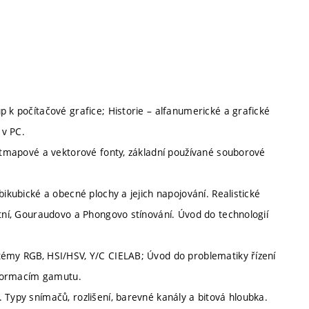
p k počítačové grafice; Historie – alfanumerické a grafické
 v PC.
bitmapové a vektorové fonty, základní používané souborové
bikubické a obecné plochy a jejich napojování. Realistické
ntní, Gouraudovo a Phongovo stínování. Úvod do technologií
témy RGB, HSI/HSV, Y/C CIELAB; Úvod do problematiky řízení
nsformacím gamutu.
 Typy snímačů, rozlišení, barevné kanály a bitová hloubka.