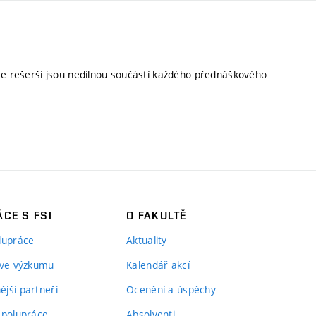
ace rešerší jsou nedílnou součástí každého přednáškového
CE S FSI
O FAKULTĚ
lupráce
Aktuality
 ve výzkumu
Kalendář akcí
jší partneři
Ocenění a úspěchy
spolupráce
Absolventi