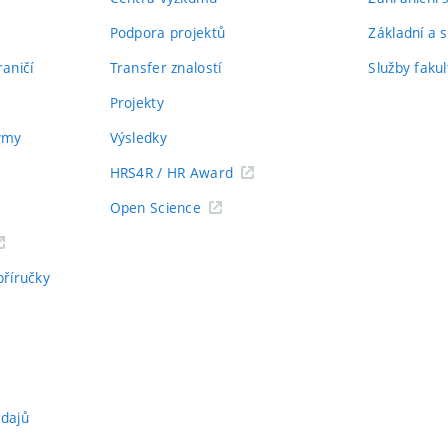
Podpora projektů
Základní a s
aničí
Transfer znalostí
Služby fakul
Projekty
týmy
Výsledky
HRS4R / HR Award
Open Science
příručky
údajů