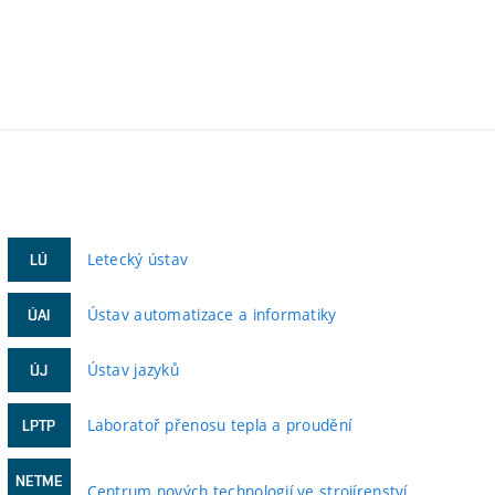
Letecký ústav
LÚ
Ústav automatizace a informatiky
ÚAI
Ústav jazyků
ÚJ
Laboratoř přenosu tepla a proudění
LPTP
NETME
Centrum nových technologií ve strojírenství