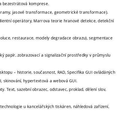
 a bezestrátová komprese.
gramy, jasové transformace, geometrické transformace).
adientní operátory, Marrova teorie hranové detekce, detekční
voluce, restaurace, modely degradace obrazu), segmentace
cký papír, zobrazovací a signalizační prostředky v průmyslu
esktopu – historie, současnost, RAD, Specifika GUI ovládáných
UI, skinování, hypertextová a webová GUI.
y. Text, sazební obrazec, odstavec, proklad, dělení slov,
 technologie u kancelářských tiskáren, náhledová zařízení,