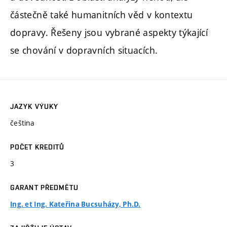
částečně také humanitních věd v kontextu
dopravy. Řešeny jsou vybrané aspekty týkající
se chování v dopravních situacích.
JAZYK VÝUKY
čeština
POČET KREDITŮ
3
GARANT PŘEDMĚTU
Ing. et Ing. Kateřina Bucsuházy, Ph.D.