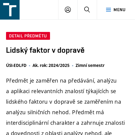
FSI
PŘIHLÁŠENÍ
HLEDAT
MENU
VUT
v
Brně
DETAIL PŘEDMĚTU
Lidský faktor v dopravě
ÚSI-EDLFD
Ak. rok: 2024/2025
Zimní semestr
Předmět je zaměřen na předávání, analýzu
a aplikaci relevantních znalostí týkajících se
lidského faktoru v dopravě se zaměřením na
analýzu silničních nehod. Předmět má
interdisciplinární charakter a zahrnuje znalosti
a dovednosti z oblasti analýzy nehod, ale