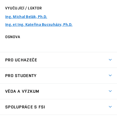
VYUČUJÍCÍ / LEKTOR
Ing. Michal Belák, Ph.D.
Ing. et Ing. Kateřina Bucsuházy, Ph.D.
OSNOVA
PRO UCHAZEČE
Studuj strojní inženýrství
PRO STUDENTY
Nabídka studia
Předměty
Ambasadoři studia
VĚDA A VÝZKUM
Studijní programy
Přijímačky
Věda a výzkum na FSI
Studijní předpisy
SPOLUPRÁCE S FSI
Zápisy
Úspěchy výzkumu
Časový plán studia
Často kladené dotazy