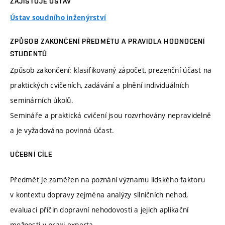
ZAJIŠŤUJE ÚSTAV
Ústav soudního inženýrství
ZPŮSOB ZAKONČENÍ PŘEDMĚTU A PRAVIDLA HODNOCENÍ
STUDENTŮ
Způsob zakončení: klasifikovaný zápočet, prezenční účast na
praktických cvičeních, zadávání a plnění individuálních
seminárních úkolů.
Semináře a praktická cvičení jsou rozvrhovány nepravidelně
a je vyžadována povinná účast.
UČEBNÍ CÍLE
Předmět je zaměřen na poznání významu lidského faktoru
v kontextu dopravy zejména analýzy silničních nehod,
evaluaci příčin dopravní nehodovosti a jejich aplikační
možnosti v praxi experta.