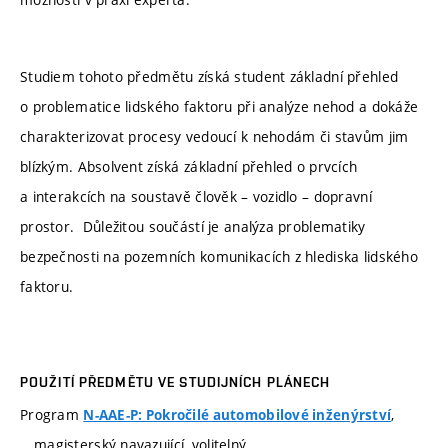
Studiem tohoto předmětu získá student základní přehled
o problematice lidského faktoru při analýze nehod a dokáže
charakterizovat procesy vedoucí k nehodám či stavům jim
blízkým. Absolvent získá základní přehled o prvcích
a interakcích na soustavě člověk – vozidlo – dopravní
prostor. Důležitou součástí je analýza problematiky
bezpečnosti na pozemních komunikacích z hlediska lidského
faktoru.
POUŽITÍ PŘEDMĚTU VE STUDIJNÍCH PLÁNECH
Program
,
N-AAE-P: Pokročilé automobilové inženýrství
magisterský navazující, volitelný