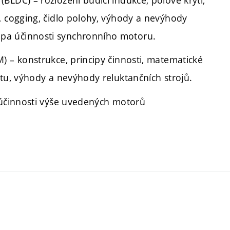
LDC) – rozložení budicí indukce, pólové krytí,
, cogging, čidlo polohy, výhody a nevýhody
pa účinnosti synchronního motoru.
) – konstrukce, principy činnosti, matematické
ntu, výhody a nevýhody reluktančních strojů.
 účinnosti výše uvedených motorů