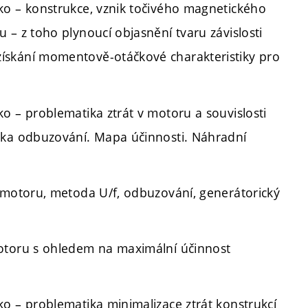
ko – konstrukce, vznik točivého magnetického
– z toho plynoucí objasnění tvaru závislosti
ískání momentově-otáčkové charakteristiky pro
o – problematika ztrát v motoru a souvislosti
ika odbuzování. Mapa účinnosti. Náhradní
 motoru, metoda U/f, odbuzování, generátorický
otoru s ohledem na maximální účinnost
o – problematika minimalizace ztrát konstrukcí