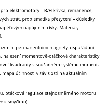
pro elektromotory – B/H křivka, remanence,
řivých ztrát, problematika přesycení – důsledky
 napěťovým napájením cívky. Materiály
.
 buzením permanentními magnety, uspořádání
a, nalezení momentově-otáčkové charakteristiky
racovní kvadranty v souřadném systému moment-
 mapa účinnosti v závislosti na aktuálním
.
, otáčková regulace stejnosměrného motoru
vou smyčkou).