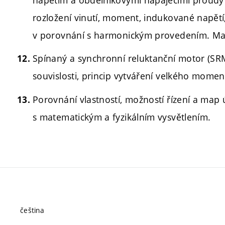
napětím a obdélníkovými napájecími proudy (B
rozložení vinutí, moment, indukované napětí
v porovnání s harmonickým provedením. Ma
Spínaný a synchronní reluktanční motor (SRM
souvislosti, princip vytváření velkého mome
Porovnání vlastností, možností řízení a map
s matematickým a fyzikálním vysvětlením.
čeština