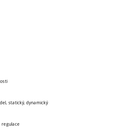
osti
l, statický, dynamický
e regulace