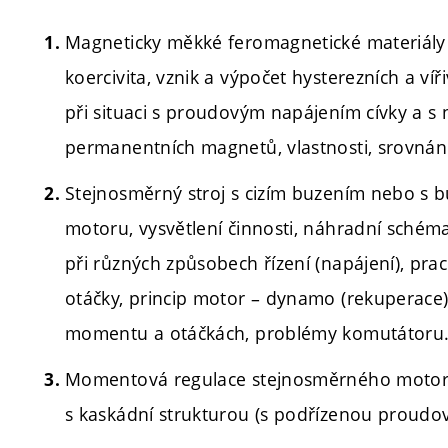
Magneticky měkké feromagnetické materiály 
koercivita, vznik a výpočet hysterezních a ví
při situaci s proudovým napájením cívky a s
permanentních magnetů, vlastnosti, srovnání
Stejnosměrný stroj s cizím buzením nebo s
motoru, vysvětlení činnosti, náhradní schém
při různých způsobech řízení (napájení), p
otáčky, princip motor – dynamo (rekuperace),
momentu a otáčkách, problémy komutátoru
Momentová regulace stejnosměrného motoru
s kaskádní strukturou (s podřízenou proudo