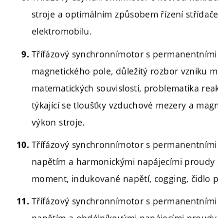
stroje a optimálním způsobem řízení střída
elektromobilu.
Třífázový synchronnímotor s permanentními 
magnetického pole, důležitý rozbor vzniku 
matematických souvislostí, problematika reak
týkající se tloušťky vzduchové mezery a ma
výkon stroje.
Třífázový synchronnímotor s permanentním
napětím a harmonickými napájecími proudy – 
moment, indukované napětí, cogging, čidlo 
Třífázový synchronnímotor s permanentním