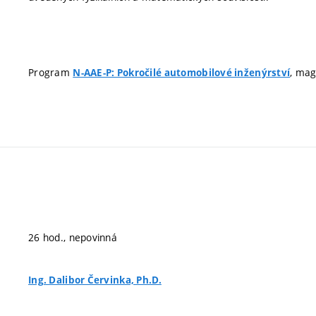
Program
, mag
N-AAE-P: Pokročilé automobilové inženýrství
26 hod., nepovinná
Ing. Dalibor Červinka, Ph.D.