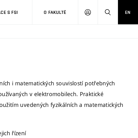
CE S FSI
O FAKULTĚ
EN
PŘIHLÁŠENÍ
HLEDAT
lních i matematických souvislostí potřebných
oužívaných v elektromobilech. Praktické
použitím uvedených fyzikálních a matematických
ich řízení