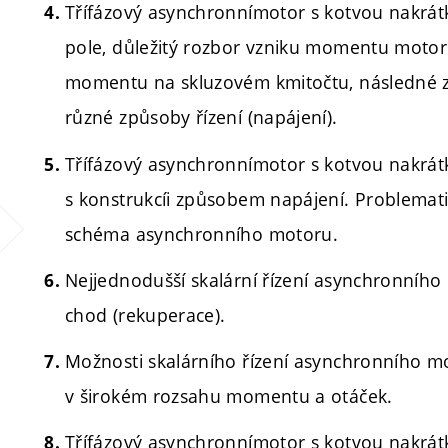
Třífázový asynchronnímotor s kotvou nakrát
pole, důležitý rozbor vzniku momentu motoru 
momentu na skluzovém kmitočtu, následné z
různé způsoby řízení (napájení).
Třífázový asynchronnímotor s kotvou nakrátk
s konstrukcíi způsobem napájení. Problemat
schéma asynchronního motoru.
Nejjednodušší skalární řízení asynchronního
chod (rekuperace).
Možnosti skalárního řízení asynchronního m
v širokém rozsahu momentu a otáček.
Třífázový asynchronnímotor s kotvou nakrátk