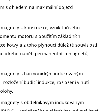
čem s ohledem na maximální dojezd
magnety – konstrukce, vznik točivého
momentu motoru s použitím základních
ce kotvy a z toho plynoucí důležité souvislosti
gnetického napětí permanentních magnetů,
i magnety s harmonickým indukovaným
rozložení budicí indukce, rozložení vinutí
polohy.
i magnety s obdélníkovým indukovaným