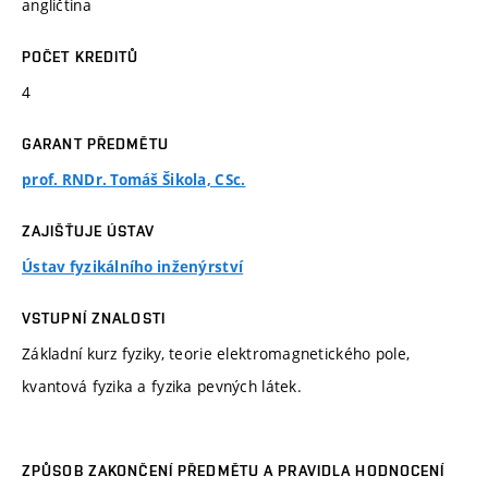
angličtina
POČET KREDITŮ
4
GARANT PŘEDMĚTU
prof. RNDr. Tomáš Šikola, CSc.
ZAJIŠŤUJE ÚSTAV
Ústav fyzikálního inženýrství
VSTUPNÍ ZNALOSTI
Základní kurz fyziky, teorie elektromagnetického pole,
kvantová fyzika a fyzika pevných látek.
ZPŮSOB ZAKONČENÍ PŘEDMĚTU A PRAVIDLA HODNOCENÍ