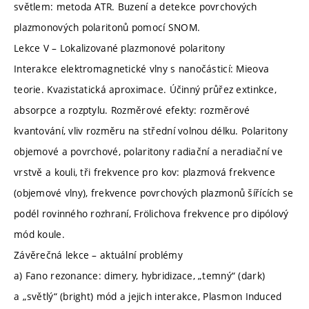
světlem: metoda ATR. Buzení a detekce povrchových
plazmonových polaritonů pomocí SNOM.
Lekce V – Lokalizované plazmonové polaritony
Interakce elektromagnetické vlny s nanočásticí: Mieova
teorie. Kvazistatická aproximace. Účinný průřez extinkce,
absorpce a rozptylu. Rozměrové efekty: rozměrové
kvantování, vliv rozměru na střední volnou délku. Polaritony
objemové a povrchové, polaritony radiační a neradiační ve
vrstvě a kouli, tři frekvence pro kov: plazmová frekvence
(objemové vlny), frekvence povrchových plazmonů šířících se
podél rovinného rozhraní, Frölichova frekvence pro dipólový
mód koule.
Závěrečná lekce – aktuální problémy
a) Fano rezonance: dimery, hybridizace, „temný“ (dark)
a „světlý“ (bright) mód a jejich interakce, Plasmon Induced