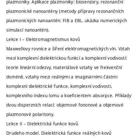
plazmoniky. Aplikace plazmoniky: biosenzory, rezonanční
plazmonické nanoantény (metody přípravy rezonančních
plazmonických nanoantén: FIB a EBL, ukázka numerických
simulací nanoantén).
Lekce I – Elektromagnetismus kovů
Maxwellovy rovnice a šíření elektromagnetických vln. Vztah
mezi komplexní dielektrickou funkcí a komplexní vodivostí:
teorie lineární odezvy, materiálové vztahy ve frekvenční
doméně, vztahy mezi reálnými a imaginárními částmi
komplexní dielektrické funkce, komplexní vodivosti,
komplexního indexu lomu a koeficientem absorpce. Příklady
dvou disperzních relací: objemové fononové a objemové
plazmonové polaritony.
Lekce II – Dielektrická funkce kovů
Drudeho model. Dielektrická funkce reálných kovů