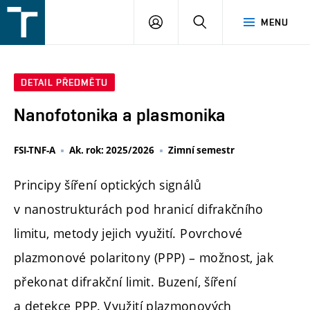
FSI
PŘIHLÁŠENÍ
HLEDAT
MENU
VUT
v
Brně
DETAIL PŘEDMĚTU
Nanofotonika a plasmonika
FSI-TNF-A
Ak. rok: 2025/2026
Zimní semestr
Principy šíření optických signálů
v nanostrukturách pod hranicí difrakčního
limitu, metody jejich využití. Povrchové
plazmonové polaritony (PPP) – možnost, jak
překonat difrakční limit. Buzení, šíření
a detekce PPP. Využití plazmonových