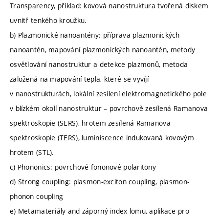
Transparency, příklad: kovová nanostruktura tvořená diskem
uvnitř tenkého kroužku.
b) Plazmonické nanoantény: příprava plazmonických
nanoantén, mapování plazmonických nanoantén, metody
osvětlování nanostruktur a detekce plazmonů, metoda
založená na mapování tepla, které se vyvíjí
v nanostrukturách, lokální zesílení elektromagnetického pole
v blízkém okolí nanostruktur – povrchově zesílená Ramanova
spektroskopie (SERS), hrotem zesílená Ramanova
spektroskopie (TERS), luminiscence indukovaná kovovým
hrotem (STL).
c) Phononics: povrchové fononové polaritony
d) Strong coupling: plasmon-exciton coupling, plasmon-
phonon coupling
e) Metamateriály and záporný index lomu, aplikace pro