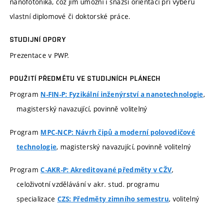
nanofotonika, což jim umožní i snazší orientaci při výběru
vlastní diplomové či doktorské práce.
STUDIJNÍ OPORY
Prezentace v PWP.
POUŽITÍ PŘEDMĚTU VE STUDIJNÍCH PLÁNECH
Program
,
N-FIN-P: Fyzikální inženýrství a nanotechnologie
magisterský navazující, povinně volitelný
Program
MPC-NCP: Návrh čipů a moderní polovodičové
, magisterský navazující, povinně volitelný
technologie
Program
,
C-AKR-P: Akreditované předměty v CŽV
celoživotní vzdělávání v akr. stud. programu
specializace
, volitelný
CZS: Předměty zimního semestru