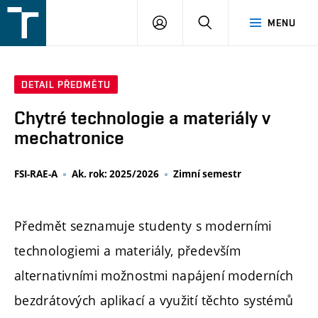
FSI
PŘIHLÁŠENÍ
HLEDAT
MENU
VUT
v
Brně
DETAIL PŘEDMĚTU
Chytré technologie a materiály v
mechatronice
FSI-RAE-A
Ak. rok: 2025/2026
Zimní semestr
Předmět seznamuje studenty s moderními
technologiemi a materiály, především
alternativními možnostmi napájení moderních
bezdrátových aplikací a využití těchto systémů