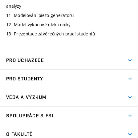
analýzy
11. Modelování piezo-generátoru
12. Model výkonové elektroniky
13. Prezentace závěrečných prací studentů
PRO UCHAZEČE
Studuj strojní inženýrství
PRO STUDENTY
Nabídka studia
Předměty
Ambasadoři studia
VĚDA A VÝZKUM
Studijní programy
Přijímačky
Věda a výzkum na FSI
Studijní předpisy
SPOLUPRÁCE S FSI
Zápisy
Úspěchy výzkumu
Časový plán studia
Často kladené dotazy
Firemní spolupráce
Oblasti výzkumu
O FAKULTĚ
Pro prváky
Dny otevřených dveří