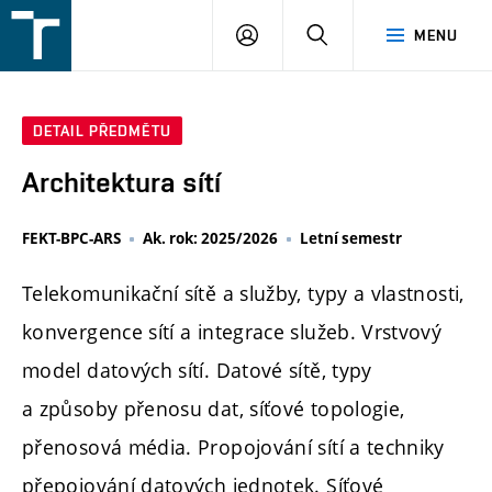
FSI
PŘIHLÁŠENÍ
HLEDAT
MENU
VUT
v
Brně
DETAIL PŘEDMĚTU
Architektura sítí
FEKT-BPC-ARS
Ak. rok: 2025/2026
Letní semestr
Telekomunikační sítě a služby, typy a vlastnosti,
konvergence sítí a integrace služeb. Vrstvový
model datových sítí. Datové sítě, typy
a způsoby přenosu dat, síťové topologie,
přenosová média. Propojování sítí a techniky
přepojování datových jednotek. Síťové