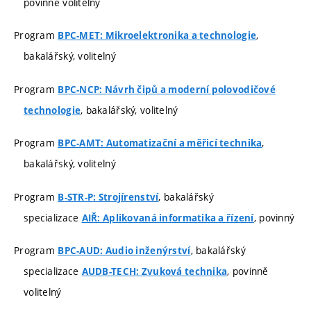
povinně volitelný
Program
,
BPC-MET: Mikroelektronika a technologie
bakalářský, volitelný
Program
BPC-NCP: Návrh čipů a moderní polovodičové
, bakalářský, volitelný
technologie
Program
,
BPC-AMT: Automatizační a měřicí technika
bakalářský, volitelný
Program
, bakalářský
B-STR-P: Strojírenství
specializace
, povinný
AIŘ: Aplikovaná informatika a řízení
Program
, bakalářský
BPC-AUD: Audio inženýrství
specializace
, povinně
AUDB-TECH: Zvuková technika
volitelný