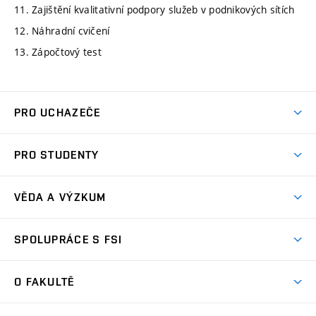
11. Zajištění kvalitativní podpory služeb v podnikových sítích
12. Náhradní cvičení
13. Zápočtový test
PRO UCHAZEČE
Studuj strojní inženýrství
PRO STUDENTY
Nabídka studia
Předměty
Ambasadoři studia
VĚDA A VÝZKUM
Studijní programy
Přijímačky
Věda a výzkum na FSI
Studijní předpisy
SPOLUPRÁCE S FSI
Zápisy
Úspěchy výzkumu
Časový plán studia
Často kladené dotazy
Firemní spolupráce
Oblasti výzkumu
O FAKULTĚ
Pro prváky
Dny otevřených dveří
Partnerství ve výzkumu
Centra výzkumu
Studium a stáže v zahraničí
Aktuality
Mobilní aplikace