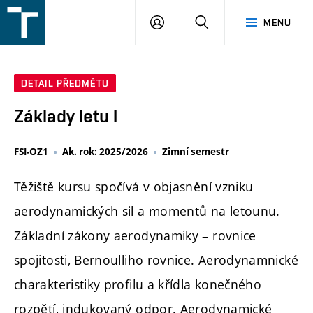
FSI
PŘIHLÁŠENÍ
HLEDAT
MENU
VUT
v
Brně
DETAIL PŘEDMĚTU
Základy letu I
FSI-OZ1
Ak. rok: 2025/2026
Zimní semestr
Těžiště kursu spočívá v objasnění vzniku
aerodynamických sil a momentů na letounu.
Základní zákony aerodynamiky – rovnice
spojitosti, Bernoulliho rovnice. Aerodynamnické
charakteristiky profilu a křídla konečného
rozpětí, indukovaný odpor. Aerodynamické