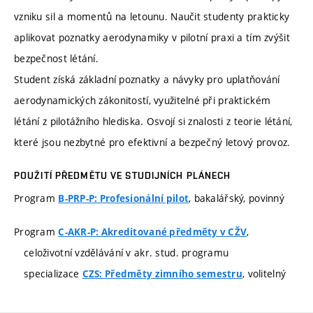
vzniku sil a momentů na letounu. Naučit studenty prakticky
aplikovat poznatky aerodynamiky v pilotní praxi a tím zvýšit
bezpečnost létání.
Student získá základní poznatky a návyky pro uplatňování
aerodynamických zákonitostí, využitelné při praktickém
létání z pilotážního hlediska. Osvojí si znalosti z teorie létání,
které jsou nezbytné pro efektivní a bezpečný letový provoz.
POUŽITÍ PŘEDMĚTU VE STUDIJNÍCH PLÁNECH
Program
, bakalářský, povinný
B-PRP-P: Profesionální pilot
Program
,
C-AKR-P: Akreditované předměty v CŽV
celoživotní vzdělávání v akr. stud. programu
specializace
, volitelný
CZS: Předměty zimního semestru