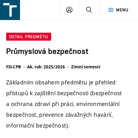
FSI
PŘIHLÁŠENÍ
HLEDAT
MENU
VUT
v
Brně
DETAIL PŘEDMĚTU
Průmyslová bezpečnost
FSI-CPB
Ak. rok: 2025/2026
Zimní semestr
Základním obsahem předmětu je přehled
přístupů k zajištění bezpečnosti (bezpečnost
a ochrana zdraví při práci, environmentální
bezpečnost, prevence závažných havárií,
informační bezpečnost).