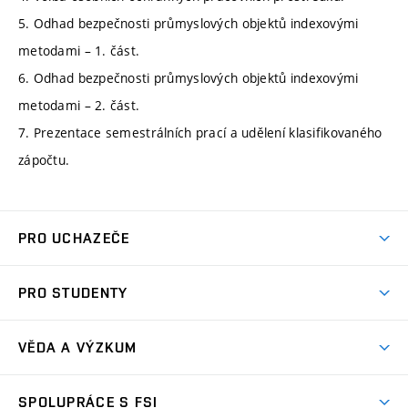
5. Odhad bezpečnosti průmyslových objektů indexovými
metodami – 1. část.
6. Odhad bezpečnosti průmyslových objektů indexovými
metodami – 2. část.
7. Prezentace semestrálních prací a udělení klasifikovaného
zápočtu.
PRO UCHAZEČE
Studuj strojní inženýrství
PRO STUDENTY
Nabídka studia
Předměty
Ambasadoři studia
VĚDA A VÝZKUM
Studijní programy
Přijímačky
Věda a výzkum na FSI
Studijní předpisy
SPOLUPRÁCE S FSI
Zápisy