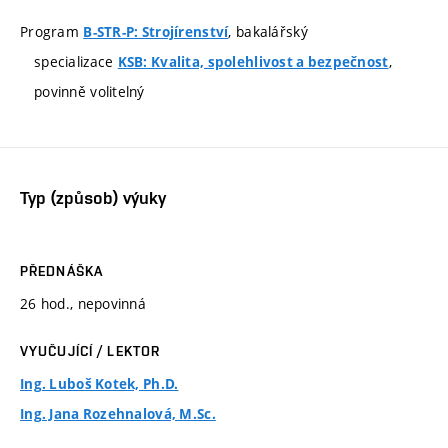
Program
, bakalářský
B-STR-P: Strojírenství
specializace
,
KSB: Kvalita, spolehlivost a bezpečnost
povinně volitelný
Typ (způsob) výuky
PŘEDNÁŠKA
26 hod., nepovinná
VYUČUJÍCÍ / LEKTOR
Ing. Luboš Kotek, Ph.D.
Ing. Jana Rozehnalová, M.Sc.