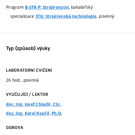
Program
, bakalářský
B-STR-P: Strojírenství
specializace
, povinný
STG: Strojírenská technologie
Typ (způsob) výuky
LABORATORNÍ CVIČENÍ
26 hod., povinná
VYUČUJÍCÍ / LEKTOR
doc. Ing. Josef Chladil, CSc.
doc. Ing. Karel Kouřil, Ph.D.
OSNOVA