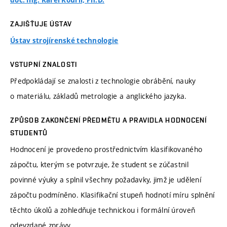
doc. Ing. Karel Kouřil, Ph.D.
ZAJIŠŤUJE ÚSTAV
Ústav strojírenské technologie
VSTUPNÍ ZNALOSTI
Předpokládají se znalosti z technologie obrábění, nauky
o materiálu, základů metrologie a anglického jazyka.
ZPŮSOB ZAKONČENÍ PŘEDMĚTU A PRAVIDLA HODNOCENÍ
STUDENTŮ
Hodnocení je provedeno prostřednictvím klasifikovaného
zápočtu, kterým se potvrzuje, že student se zúčastnil
povinné výuky a splnil všechny požadavky, jimž je udělení
zápočtu podmíněno. Klasifikační stupeň hodnotí míru splnění
těchto úkolů a zohledňuje technickou i formální úroveň
odevzdané zprávy.