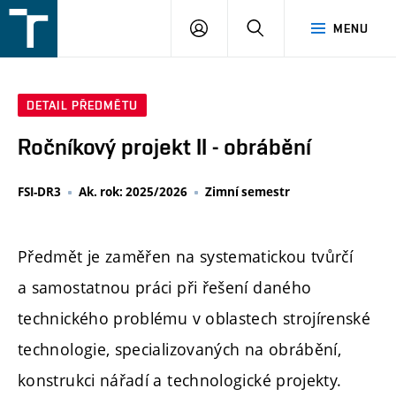
FSI
PŘIHLÁŠENÍ
HLEDAT
MENU
VUT
v
Brně
DETAIL PŘEDMĚTU
Ročníkový projekt II - obrábění
FSI-DR3
Ak. rok: 2025/2026
Zimní semestr
Předmět je zaměřen na systematickou tvůrčí
a samostatnou práci při řešení daného
technického problému v oblastech strojírenské
technologie, specializovaných na obrábění,
konstrukci nářadí a technologické projekty.