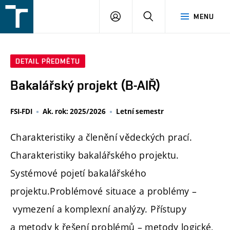
FSI
PŘIHLÁŠENÍ
HLEDAT
MENU
VUT
v
Brně
DETAIL PŘEDMĚTU
Bakalářský projekt (B-AIŘ)
FSI-FDI
Ak. rok: 2025/2026
Letní semestr
Charakteristiky a členění vědeckých prací.
Charakteristiky bakalářského projektu.
Systémové pojetí bakalářského
projektu.Problémové situace a problémy –
vymezení a komplexní analýzy. Přístupy
a metody k řešení problémů – metody logické,