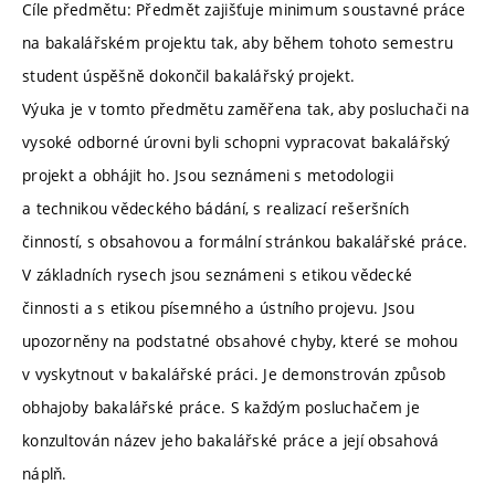
Cíle předmětu: Předmět zajišťuje minimum soustavné práce
na bakalářském projektu tak, aby během tohoto semestru
student úspěšně dokončil bakalářský projekt.
Výuka je v tomto předmětu zaměřena tak, aby posluchači na
vysoké odborné úrovni byli schopni vypracovat bakalářský
projekt a obhájit ho. Jsou seznámeni s metodologii
a technikou vědeckého bádání, s realizací rešeršních
činností, s obsahovou a formální stránkou bakalářské práce.
V základních rysech jsou seznámeni s etikou vědecké
činnosti a s etikou písemného a ústního projevu. Jsou
upozorněny na podstatné obsahové chyby, které se mohou
v vyskytnout v bakalářské práci. Je demonstrován způsob
obhajoby bakalářské práce. S každým posluchačem je
konzultován název jeho bakalářské práce a její obsahová
náplň.