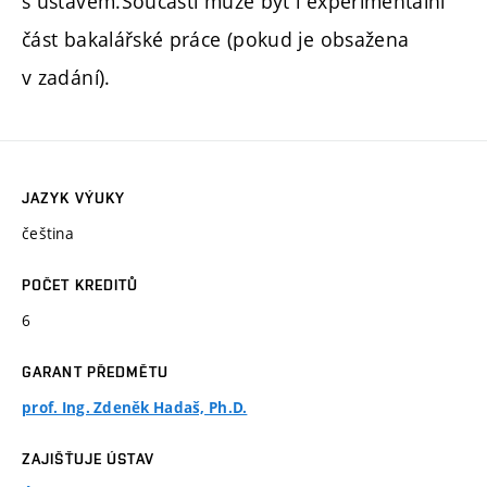
s ústavem.Součástí může být i experimentální
část bakalářské práce (pokud je obsažena
v zadání).
JAZYK VÝUKY
čeština
POČET KREDITŮ
6
GARANT PŘEDMĚTU
prof. Ing. Zdeněk Hadaš, Ph.D.
ZAJIŠŤUJE ÚSTAV