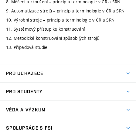
8. Měření a zkoušení – princip a terminologie v ČR a SRN
9. Automatizace strojů – princip a terminologie v ČR a SRN
10. Výrobní stroje – princip a terminologie v ČR a SRN
11. Systémový přístup ke konstruování
12. Metodické konstruování způsobilých strojů
13. Případová studie
PRO UCHAZEČE
Studuj strojní inženýrství
PRO STUDENTY
Nabídka studia
Předměty
Ambasadoři studia
VĚDA A VÝZKUM
Studijní programy
Přijímačky
Věda a výzkum na FSI
Studijní předpisy
SPOLUPRÁCE S FSI
Zápisy
Úspěchy výzkumu