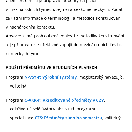
Cílem předmětu je připravit studenty na práci
v mezinárodních týmech, zejména česko-německých. Podat
základní informace o terminologii a metodice konstruování
v nadnárodním kontextu.
Absolvent má prohloubené znalosti z metodiky konstruování
a je připraven se efektivně zapojit do mezinárodních česko-
německých týmů.
POUŽITÍ PŘEDMĚTU VE STUDIJNÍCH PLÁNECH
Program
, magisterský navazující,
N-VSY-P: Výrobní systémy
volitelný
Program
,
C-AKR-P: Akreditované předměty v CŽV
celoživotní vzdělávání v akr. stud. programu
specializace
, volitelný
CZS: Předměty zimního semestru