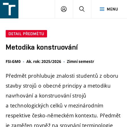
FSI
PŘIHLÁŠENÍ
HLEDAT
MENU
VUT
v
Brně
DETAIL PŘEDMĚTU
Metodika konstruování
FSI-GM0
Ak. rok: 2025/2026
Zimní semestr
Předmět prohlubuje znalosti studentů z oboru
stavby strojů o obecné principy a metodiku
navrhování a konstruování strojů
a technologických celků v mezinárodním
respektive česko-německém kontextu. Předmět
je zaměřen rovněž na srovnání terminologie