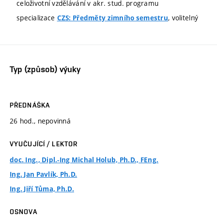
celoživotní vzdělávání v akr. stud. programu
specializace
, volitelný
CZS: Předměty zimního semestru
Typ (způsob) výuky
PŘEDNÁŠKA
26 hod., nepovinná
VYUČUJÍCÍ / LEKTOR
doc. Ing., Dipl.-Ing Michal Holub, Ph.D., FEng.
Ing. Jan Pavlík, Ph.D.
Ing. Jiří Tůma, Ph.D.
OSNOVA