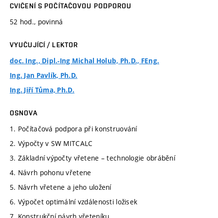
CVIČENÍ S POČÍTAČOVOU PODPOROU
52 hod., povinná
VYUČUJÍCÍ / LEKTOR
doc. Ing., Dipl.-Ing Michal Holub, Ph.D., FEng.
Ing. Jan Pavlík, Ph.D.
Ing. Jiří Tůma, Ph.D.
OSNOVA
1. Počítačová podpora při konstruování
2. Výpočty v SW MITCALC
3. Základní výpočty vřetene – technologie obrábění
4. Návrh pohonu vřetene
5. Návrh vřetene a jeho uložení
6. Výpočet optimální vzdálenosti ložisek
7. Konstrukční návrh vřeteníku