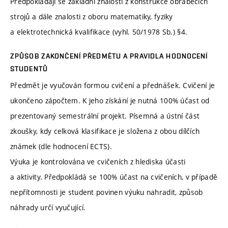
Předpokládají se základní znalosti z konstrukce obráběcích
strojů a dále znalosti z oboru matematiky, fyziky
a elektrotechnická kvalifikace (vyhl. 50/1978 Sb.) §4.
ZPŮSOB ZAKONČENÍ PŘEDMĚTU A PRAVIDLA HODNOCENÍ
STUDENTŮ
Předmět je vyučován formou cvičení a přednášek. Cvičení je
ukončeno zápočtem. K jeho získání je nutná 100% účast od
prezentovaný semestrální projekt. Písemná a ústní část
zkoušky, kdy celková klasifikace je složena z obou dílčích
známek (dle hodnocení ECTS).
Výuka je kontrolována ve cvičeních z hlediska účasti
a aktivity. Předpokládá se 100% účast na cvičeních, v případě
nepřítomnosti je student povinen výuku nahradit, způsob
náhrady určí vyučující.