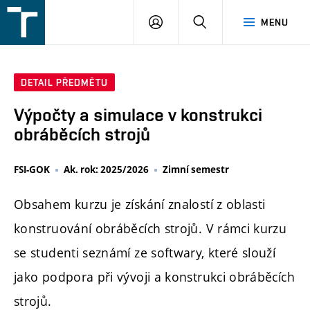
FSI
PŘIHLÁŠENÍ
HLEDAT
MENU
VUT
v
Brně
DETAIL PŘEDMĚTU
Výpočty a simulace v konstrukci
obráběcích strojů
FSI-GOK
Ak. rok: 2025/2026
Zimní semestr
Obsahem kurzu je získání znalostí z oblasti
konstruování obráběcích strojů. V rámci kurzu
se studenti seznámí ze softwary, které slouží
jako podpora při vývoji a konstrukci obráběcích
strojů.