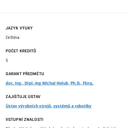
JAZYK VÝUKY
čeština
POČET KREDITŮ
5
GARANT PŘEDMĚTU
doc. Ing., Dipl.-Ing Michal Holub, Ph.D., FEng.
ZAJIŠŤUJE ÚSTAV
Ústav výrobních strojů, systémů a robotiky
VSTUPNÍ ZNALOSTI