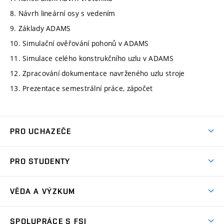
8. Návrh lineární osy s vedením
9. Základy ADAMS
10. Simulační ověřování pohonů v ADAMS
11. Simulace celého konstrukčního uzlu v ADAMS
12. Zpracování dokumentace navrženého uzlu stroje
13. Prezentace semestrální práce, zápočet
PRO UCHAZEČE
Studuj strojní inženýrství
PRO STUDENTY
Nabídka studia
Předměty
Ambasadoři studia
VĚDA A VÝZKUM
Studijní programy
Přijímačky
Věda a výzkum na FSI
Studijní předpisy
SPOLUPRÁCE S FSI
Zápisy