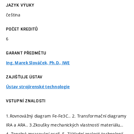
JAZYK VÝUKY
čeština
POČET KREDITŮ
6
GARANT PŘEDMĚTU
Ing. Marek Slováček, Ph.D., IWE
ZAJIŠŤUJE ÚSTAV
Ústav strojírenské technologie
VSTUPNÍ ZNALOSTI
1.Rovnovážný diagram Fe-Fe3C.. 2. Transformační diagramy
IRA a ARA.. 3.Zkoušky mechanických vlastností materiálu,..
4. Tepelné zpracování ocelí. 5. Základní znalosti technologií