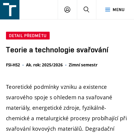
FSI
PŘIHLÁŠENÍ
HLEDAT
MENU
VUT
v
Brně
DETAIL PŘEDMĚTU
Teorie a technologie svařování
FSI-HS2
Ak. rok: 2025/2026
Zimní semestr
Teoretické podmínky vzniku a existence
svarového spoje s ohledem na svařované
materiály, energetické zdroje, fyzikálně-
chemické a metalurgické procesy probíhající při
svařování kovových materiálů. Degradační