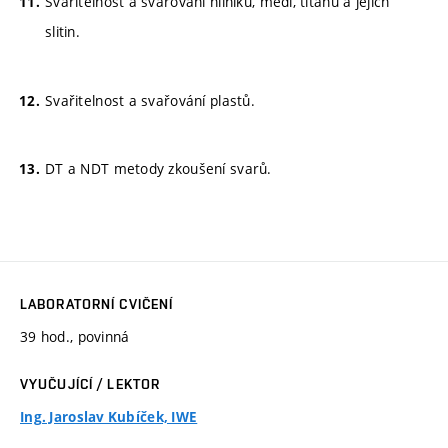
Svařitelnost a svařování hliníku, mědi, titanu a jejich
slitin.
Svařitelnost a svařování plastů.
DT a NDT metody zkoušení svarů.
LABORATORNÍ CVIČENÍ
39 hod., povinná
VYUČUJÍCÍ / LEKTOR
Ing. Jaroslav Kubíček, IWE