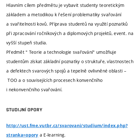
Hlavním cílem předmětu je vybavit studenty teoretickým
základem a metodikou k řešení problematiky svařování
a svařitelnosti kovů. Příprava studentů na využití poznatků
při zpracování ročníkových a diplomových projektů, event. na
vyšší stupeň studia.
Předmět " Teorie a technologie svařování" umožňuje
studentům získat základní poznatky o struktuře, vlastnostech
a defektech svarových spojů a tepelně ovlivněné oblasti –
TOO a o souvisejících procesech konvenčního
i nekonvenčního svařování.
STUDIJNÍ OPORY
http://ust.fme.vutbr.cz/svarovani/studium/index.php?
a E-learning.
stranka=opory