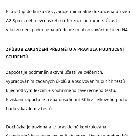
Pro vstup do kurzu se vyžaduje minimálně dokončená úroveň
A2 Společného evropského referenčního rámce. Účast
v kurzu není podmíněna předchozím absolvováním kurzu N4.
ZPŮSOB ZAKONČENÍ PŘEDMĚTU A PRAVIDLA HODNOCENÍ
STUDENTŮ
Zápočet je podmíněn aktivní účastí ve cvičeních,
vypracováním zadaných úkolů a absolvováním dílčích testů
k jednotlivým lekcím + souhrnného závěrečného testu.
K získání zápočtu je třeba dosáhnout 60% z celkového počtu
bodů v každém z testů.
Docházka je povinná a je pravidelně kontrolována.
Standardně jsou povoleny dvě absence. Absence mohou být