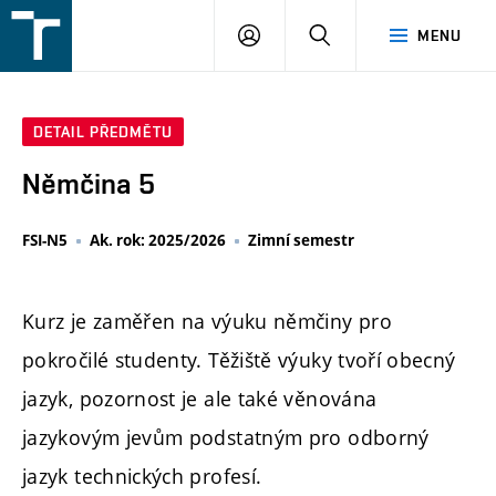
FSI
PŘIHLÁŠENÍ
HLEDAT
MENU
VUT
v
Brně
DETAIL PŘEDMĚTU
Němčina 5
FSI-N5
Ak. rok: 2025/2026
Zimní semestr
Kurz je zaměřen na výuku němčiny pro
pokročilé studenty. Těžiště výuky tvoří obecný
jazyk, pozornost je ale také věnována
jazykovým jevům podstatným pro odborný
jazyk technických profesí.