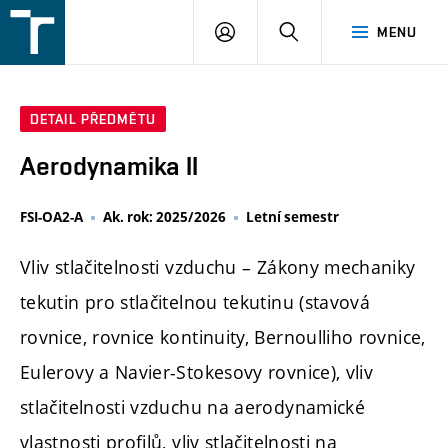
FSI
PŘIHLÁŠENÍ
HLEDAT
MENU
VUT
v
Brně
DETAIL PŘEDMĚTU
Aerodynamika II
FSI-OA2-A
Ak. rok: 2025/2026
Letní semestr
Vliv stlačitelnosti vzduchu – Zákony mechaniky
tekutin pro stlačitelnou tekutinu (stavová
rovnice, rovnice kontinuity, Bernoulliho rovnice,
Eulerovy a Navier-Stokesovy rovnice), vliv
stlačitelnosti vzduchu na aerodynamické
vlastnosti profilů, vliv stlačitelnosti na