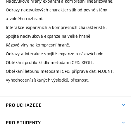
Nadzvukové hrany expanzní a kompresní linearizovaně.
Odrazy nadzvukových charakteristik od pevné stěny
a volného rozhraní.
Interakce expanzních a kompresních charakteristik.
Spojitá nadzvuková expanze na velké hraně.
Rázové vlny na kompresní hraně.
Odrazy a interakce spojité expanze a rázových vln.
Obtékání profilu křídla metodami CFD, XFOIL.
Obtékání letounu metodami CFD, příprava dat, FLUENT.
Vyhodnocení získaných výsledků, přesnost.
PRO UCHAZEČE
Studuj strojní inženýrství
PRO STUDENTY
Nabídka studia