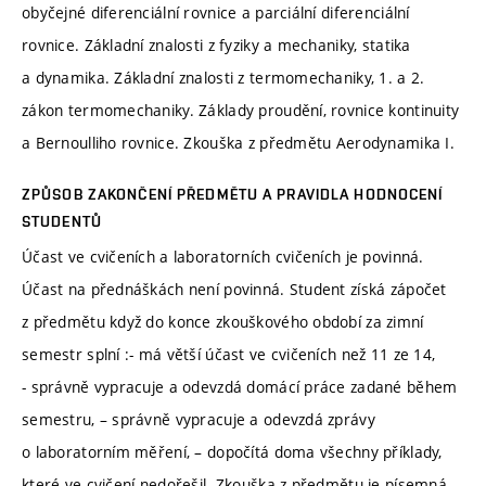
obyčejné diferenciální rovnice a parciální diferenciální
rovnice. Základní znalosti z fyziky a mechaniky, statika
a dynamika. Základní znalosti z termomechaniky, 1. a 2.
zákon termomechaniky. Základy proudění, rovnice kontinuity
a Bernoulliho rovnice. Zkouška z předmětu Aerodynamika I.
ZPŮSOB ZAKONČENÍ PŘEDMĚTU A PRAVIDLA HODNOCENÍ
STUDENTŮ
Účast ve cvičeních a laboratorních cvičeních je povinná.
Účast na přednáškách není povinná. Student získá zápočet
z předmětu když do konce zkouškového období za zimní
semestr splní :- má větší účast ve cvičeních než 11 ze 14,
- správně vypracuje a odevzdá domácí práce zadané během
semestru, – správně vypracuje a odevzdá zprávy
o laboratorním měření, – dopočítá doma všechny příklady,
které ve cvičení nedořešil. Zkouška z předmětu je písemná