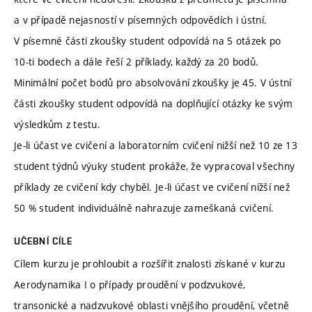
a v případě nejasností v písemných odpovědích i ústní.
V písemné části zkoušky student odpovídá na 5 otázek po
10-ti bodech a dále řeší 2 příklady, každý za 20 bodů.
Minimální počet bodů pro absolvování zkoušky je 45. V ústní
části zkoušky student odpovídá na doplňující otázky ke svým
výsledkům z testu.
Je-li účast ve cvičení a laboratorním cvičení nižší než 10 ze 13
student týdnů výuky student prokáže, že vypracoval všechny
příklady ze cvičení kdy chyběl. Je-li účast ve cvičení nížší než
50 % student individuálně nahrazuje zameškaná cvičení.
UČEBNÍ CÍLE
Cílem kurzu je prohloubit a rozšířit znalosti získané v kurzu
Aerodynamika I o případy proudění v podzvukové,
transonické a nadzvukové oblasti vnějšího proudění, včetně