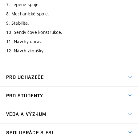
7. Lepené spoje.
8. Mechanické spoje.
9. Stabilita.
10. Sendvičové konstrukce.
11. Návrhy oprav.
12. Návrh zkoušky.
PRO UCHAZEČE
Studuj strojní inženýrství
PRO STUDENTY
Nabídka studia
Předměty
Ambasadoři studia
VĚDA A VÝZKUM
Studijní programy
Přijímačky
Věda a výzkum na FSI
Studijní předpisy
SPOLUPRÁCE S FSI
Zápisy
Úspěchy výzkumu