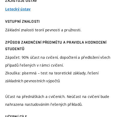
ZAJIŠŤUJE ÚSTAV
Letecký ústav
VSTUPNÍ ZNALOSTI
Základní znalosti teorií pevnosti a pružnosti.
ZPŮSOB ZAKONČENÍ PŘEDMĚTU A PRAVIDLA HODNOCENÍ
STUDENTŮ
Zápočet: 90% účast na cvičení, dopočtení a předložení všech
případů řešených v rámci cvičení.
Zkouška: písemná – test na teoretické základy, řešení
základních pevnostních výpočtů
Účast na přednáškách a cvičeních. Neúčast na cvičení bude
nahrazena nastudováním řešených příkladů.
UČEBNÍ CÍLE