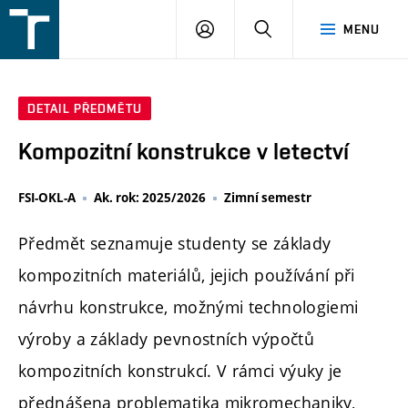
FSI
PŘIHLÁŠENÍ
HLEDAT
MENU
VUT
v
Brně
DETAIL PŘEDMĚTU
Kompozitní konstrukce v letectví
FSI-OKL-A
Ak. rok: 2025/2026
Zimní semestr
Předmět seznamuje studenty se základy
kompozitních materiálů, jejich používání při
návrhu konstrukce, možnými technologiemi
výroby a základy pevnostních výpočtů
kompozitních konstrukcí. V rámci výuky je
přednášena problematika mikromechaniky,