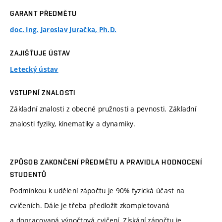
GARANT PŘEDMĚTU
doc. Ing. Jaroslav Juračka, Ph.D.
ZAJIŠŤUJE ÚSTAV
Letecký ústav
VSTUPNÍ ZNALOSTI
Základní znalosti z obecné pružnosti a pevnosti. Základní
znalosti fyziky, kinematiky a dynamiky.
ZPŮSOB ZAKONČENÍ PŘEDMĚTU A PRAVIDLA HODNOCENÍ
STUDENTŮ
Podmínkou k udělení zápočtu je 90% fyzická účast na
cvičeních. Dále je třeba předložit zkompletovaná
a dopracovaná výpočtová cvičení, Získání zápočtu je