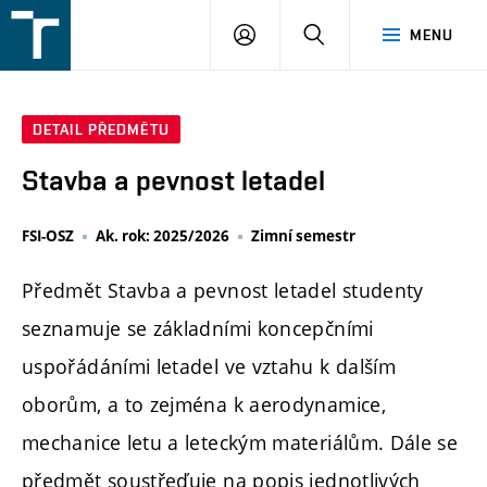
FSI
PŘIHLÁŠENÍ
HLEDAT
MENU
VUT
v
Brně
DETAIL PŘEDMĚTU
Stavba a pevnost letadel
FSI-OSZ
Ak. rok: 2025/2026
Zimní semestr
Předmět Stavba a pevnost letadel studenty
seznamuje se základními koncepčními
uspořádáními letadel ve vztahu k dalším
oborům, a to zejména k aerodynamice,
mechanice letu a leteckým materiálům. Dále se
předmět soustřeďuje na popis jednotlivých