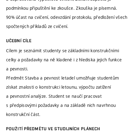
podmínkou připuštění ke zkoušce. Zkouška je písemná.
90% účast na cvičení, odevzdání protokolu, předložení všech
spočtených příkladů ze cvičení.
UČEBNÍ CÍLE
Cílem je seznámit studenty se základními konstrukčními
celky a požadavky na ně kladené i z hlediska jejich funkce
a pevnosti.
Předmět Stavba a pevnost letadel umožňuje studentům
získat znalosti o konstrukci letounu, výpočtu zatížení
a pevnostní analýze. Student se naučí pracovat
s předpisovými požadavky a na základě nich navrhnou
konstrukční část.
POUŽITÍ PŘEDMĚTU VE STUDIJNÍCH PLÁNECH