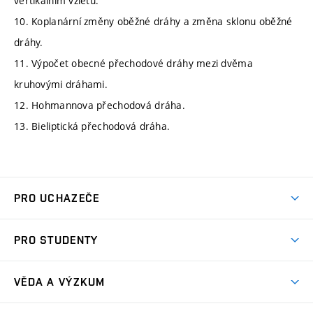
vertikálním vzletu.
10. Koplanární změny oběžné dráhy a změna sklonu oběžné
dráhy.
11. Výpočet obecné přechodové dráhy mezi dvěma
kruhovými dráhami.
12. Hohmannova přechodová dráha.
13. Bieliptická přechodová dráha.
PRO UCHAZEČE
Studuj strojní inženýrství
PRO STUDENTY
Nabídka studia
Předměty
Ambasadoři studia
VĚDA A VÝZKUM
Studijní programy
Přijímačky
Věda a výzkum na FSI