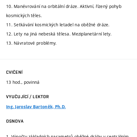
10. Manévrování na orbitální dráze. Aktivní, řízený pohyb
kosmických těles.
11. Setkávání kosmických letadel na oběžné dráze.
12. Lety na jiná nebeská tělesa. Meziplanetární lety.
13. Návratové problémy.
CVIČENÍ
13 hod., povinná
VYUČUJÍCÍ / LEKTOR
Ing. Jaroslav Bartoněk, Ph.D.
OSNOVA
1. Výpočty základních parametrů oběžné dráhy v centrálním