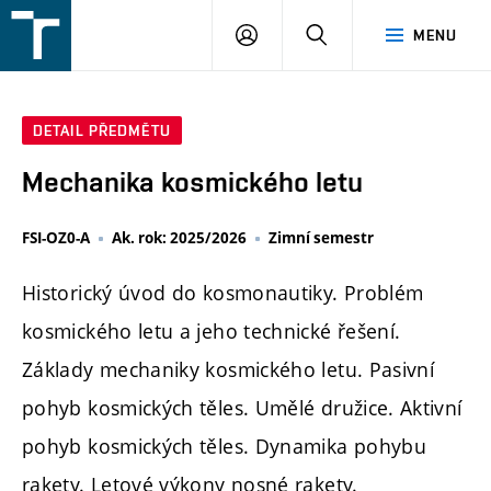
FSI
PŘIHLÁŠENÍ
HLEDAT
MENU
VUT
v
Brně
DETAIL PŘEDMĚTU
Mechanika kosmického letu
FSI-OZ0-A
Ak. rok: 2025/2026
Zimní semestr
Historický úvod do kosmonautiky. Problém
kosmického letu a jeho technické řešení.
Základy mechaniky kosmického letu. Pasivní
pohyb kosmických těles. Umělé družice. Aktivní
pohyb kosmických těles. Dynamika pohybu
rakety. Letové výkony nosné rakety.