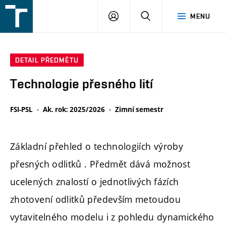
FSI
PŘIHLÁŠENÍ
HLEDAT
MENU
VUT
v
Brně
DETAIL PŘEDMĚTU
Technologie přesného lití
FSI-PSL
Ak. rok: 2025/2026
Zimní semestr
Základní přehled o technologiích výroby
přesných odlitků . Předmět dává možnost
ucelených znalostí o jednotlivých fázích
zhotovení odlitků především metoudou
vytavitelného modelu i z pohledu dynamického