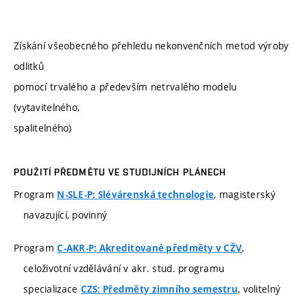
Získání všeobecného přehledu nekonvenčních metod výroby
odlitků
pomocí trvalého a především netrvalého modelu
(vytavitelného,
spalitelného)
POUŽITÍ PŘEDMĚTU VE STUDIJNÍCH PLÁNECH
Program
, magisterský
N-SLE-P: Slévárenská technologie
navazující, povinný
Program
,
C-AKR-P: Akreditované předměty v CŽV
celoživotní vzdělávání v akr. stud. programu
specializace
, volitelný
CZS: Předměty zimního semestru