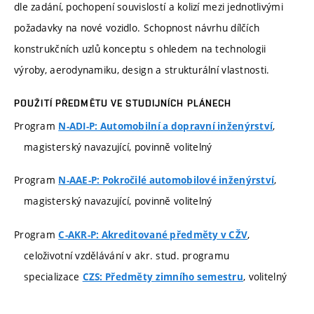
dle zadání, pochopení souvislostí a kolizí mezi jednotlivými
požadavky na nové vozidlo. Schopnost návrhu dílčích
konstrukčních uzlů konceptu s ohledem na technologii
výroby, aerodynamiku, design a strukturální vlastnosti.
POUŽITÍ PŘEDMĚTU VE STUDIJNÍCH PLÁNECH
Program
,
N-ADI-P: Automobilní a dopravní inženýrství
magisterský navazující, povinně volitelný
Program
,
N-AAE-P: Pokročilé automobilové inženýrství
magisterský navazující, povinně volitelný
Program
,
C-AKR-P: Akreditované předměty v CŽV
celoživotní vzdělávání v akr. stud. programu
specializace
, volitelný
CZS: Předměty zimního semestru