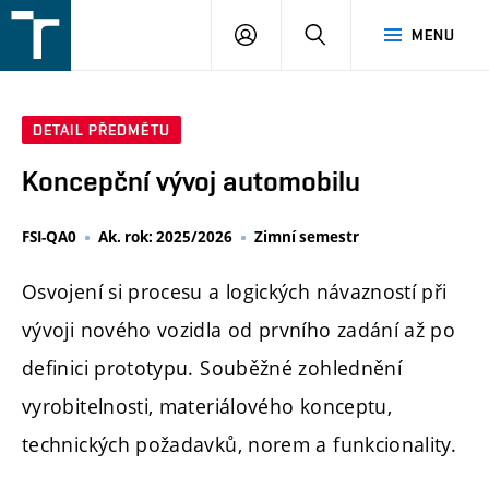
FSI
PŘIHLÁŠENÍ
HLEDAT
MENU
VUT
v
Brně
DETAIL PŘEDMĚTU
Koncepční vývoj automobilu
FSI-QA0
Ak. rok: 2025/2026
Zimní semestr
Osvojení si procesu a logických návazností při
vývoji nového vozidla od prvního zadání až po
definici prototypu. Souběžné zohlednění
vyrobitelnosti, materiálového konceptu,
technických požadavků, norem a funkcionality.