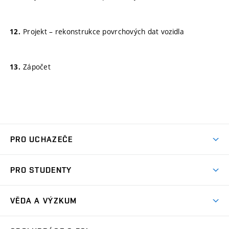
Projekt – rekonstrukce povrchových dat vozidla
Zápočet
PRO UCHAZEČE
Studuj strojní inženýrství
PRO STUDENTY
Nabídka studia
Předměty
Ambasadoři studia
VĚDA A VÝZKUM
Studijní programy
Přijímačky
Věda a výzkum na FSI
Studijní předpisy